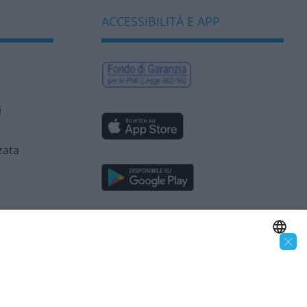
ACCESSIBILITÀ E APP
i
zata
×
SEGUICI SUI SOCIAL
ENGLISH
ITALIAN