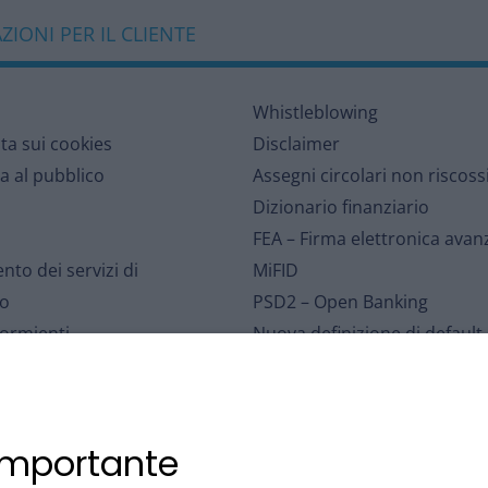
IONI PER IL CLIENTE
Whistleblowing
lta sui cookies
Disclaimer
a al pubblico
Assegni circolari non riscoss
Dizionario finanziario
FEA – Firma elettronica avan
nto dei servizi di
MiFID
o
PSD2 – Open Banking
dormienti
Nuova definizione di default
l portatore
Distribuzione assicurativa
r le Controversie Finanziarie
Sospensioni mutui – eventi
rbancario di Tutela dei
meteorologici
 importante
Affrancamento fiscale