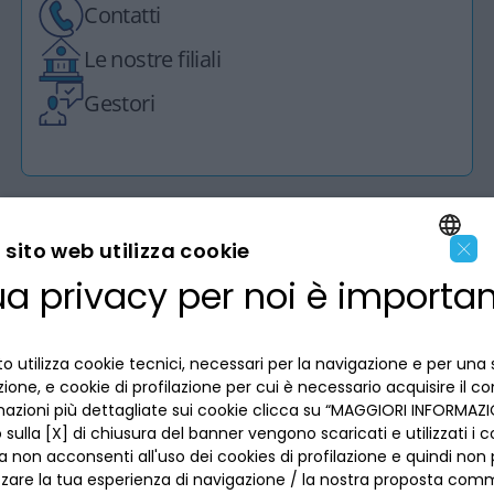
Contatti
Le nostre filiali
Gestori
×
sito web utilizza cookie
ua privacy per noi è importa
LA BANCA
ENGLISH
ITALIAN
INFORMAZIONI PER IL CLIENTE
o utilizza cookie tecnici, necessari per la navigazione e per una 
izione, e cookie di profilazione per cui è necessario acquisire il c
mazioni più dettagliate sui cookie clicca su “MAGGIORI INFORMAZIO
ACCESSIBILITÀ E APP
Privacy
sulla [X] di chiusura del banner vengono scaricati e utilizzati i c
Dove siamo
a non acconsenti all'uso dei cookies di profilazione e quindi no
La tua scelta sui cookies
Lavora con noi
zzare la tua esperienza di navigazione / la nostra proposta comm
SEGUICI SUI SOCIAL
Informativa al pubblico