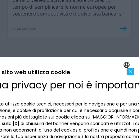
Camillo Venesio scrive su Il Sole 24 Ore: “È
tempo di semplificare le norme europee per
sostenere competitività e biodiversità bancaria”
27 Maggio 2026
×
sito web utilizza cookie
ua privacy per noi è importa
ENGLISH
LA BANCA
ITALIAN
o utilizza cookie tecnici, necessari per la navigazione e per una 
INFORMAZIONI PER IL CLIENTE
izione, e cookie di profilazione per cui è necessario acquisire il c
mazioni più dettagliate sui cookie clicca su “MAGGIORI INFORMAZIO
ACCESSIBILITÀ E APP
sulla [X] di chiusura del banner vengono scaricati e utilizzati i c
Privacy
a non acconsenti all'uso dei cookies di profilazione e quindi no
Dove siamo
La tua scelta sui cookies
zzare la tua esperienza di navigazione / la nostra proposta comm