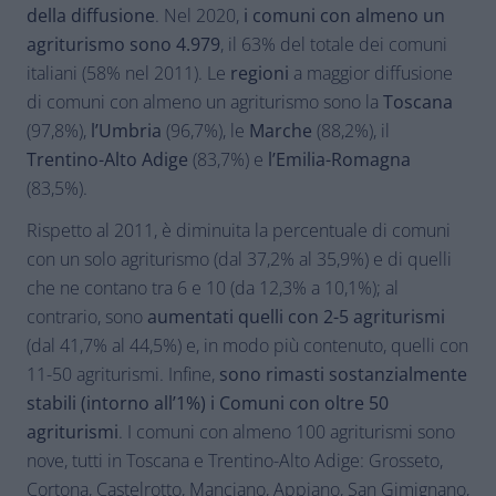
della diffusione
. Nel 2020,
i comuni con almeno un
agriturismo sono 4.979
, il 63% del totale dei comuni
italiani (58% nel 2011). Le
regioni
a maggior diffusione
di comuni con almeno un agriturismo sono la
Toscana
(97,8%),
l’Umbria
(96,7%), le
Marche
(88,2%), il
Trentino-Alto Adige
(83,7%) e
l’Emilia-Romagna
(83,5%).
Rispetto al 2011, è diminuita la percentuale di comuni
con un solo agriturismo (dal 37,2% al 35,9%) e di quelli
che ne contano tra 6 e 10 (da 12,3% a 10,1%); al
contrario, sono
aumentati quelli con 2-5 agriturismi
(dal 41,7% al 44,5%) e, in modo più contenuto, quelli con
11-50 agriturismi. Infine,
sono rimasti sostanzialmente
stabili (intorno all’1%) i Comuni con oltre 50
agriturismi
. I comuni con almeno 100 agriturismi sono
nove, tutti in Toscana e Trentino-Alto Adige: Grosseto,
Cortona, Castelrotto, Manciano, Appiano, San Gimignano,