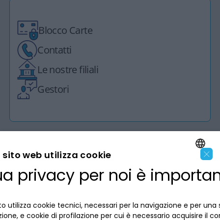
Blocco Carte
Contatti
Le nostre filiali
Gestori
×
sito web utilizza cookie
ua privacy per noi è importa
LA BANCA
ENGLISH
ITALIAN
INFORMAZIONI PER IL CLIENTE
o utilizza cookie tecnici, necessari per la navigazione e per una 
izione, e cookie di profilazione per cui è necessario acquisire il c