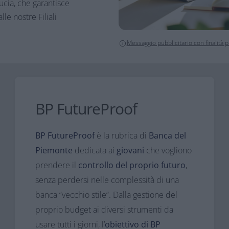
ucia, che garantisce
le nostre Filiali
Messaggio pubblicitario con finalità
BP FutureProof
BP FutureProof
è la rubrica di
Banca del
Piemonte
dedicata ai
giovani
che vogliono
prendere il
controllo del proprio futuro
,
senza perdersi nelle complessità di una
banca “vecchio stile”. Dalla gestione del
proprio budget ai diversi strumenti da
usare tutti i giorni, l’
obiettivo di BP