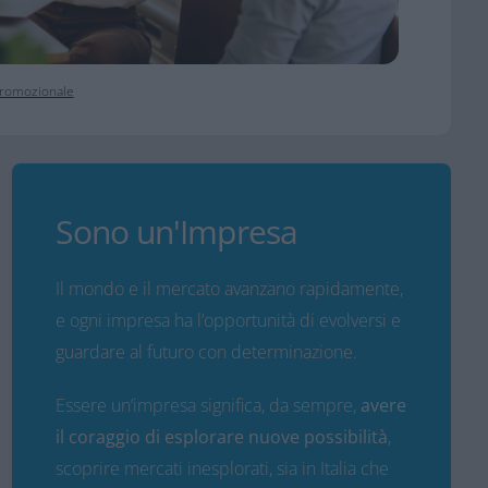
 promozionale
Sono un'Impresa
Il mondo e il mercato avanzano rapidamente,
e ogni impresa ha l’opportunità di evolversi e
guardare al futuro con determinazione.
Essere un’impresa significa, da sempre,
avere
il coraggio di esplorare nuove possibilità
,
scoprire mercati inesplorati, sia in Italia che