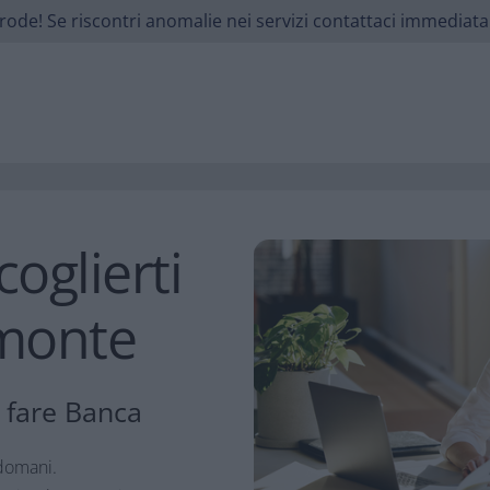
i frode! Se riscontri anomalie nei servizi contattaci immedi
coglierti
emonte
i fare Banca
 domani.