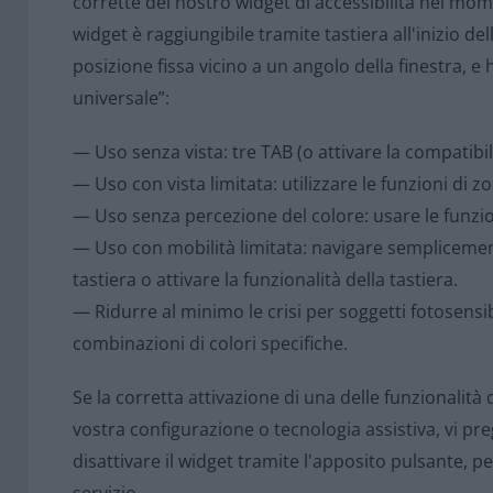
corrette del nostro widget di accessibilità nel mome
widget è raggiungibile tramite tastiera all'inizio del
posizione fissa vicino a un angolo della finestra, e 
universale”:
— Uso senza vista: tre TAB (o attivare la compatibil
— Uso con vista limitata: utilizzare le funzioni di z
— Uso senza percezione del colore: usare le funzioni 
— Uso con mobilità limitata: navigare semplicemen
tastiera o attivare la funzionalità della tastiera.
— Ridurre al minimo le crisi per soggetti fotosensibi
combinazioni di colori specifiche.
Se la corretta attivazione di una delle funzionalit
vostra configurazione o tecnologia assistiva, vi pre
disattivare il widget tramite l'apposito pulsante, 