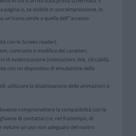
nto in cui si arriva sulla prima schermata. Il
la pagina o, se visibile in sovraimpressione, in
ha un'icona simile a quella dell'“accesso
ità con lo Screen reader).
oom, contrasto e modifica dei caratteri.
di evidenziazione (intestazioni, link, cliccabili).
te con un dispositivo di emulazione della
li: utilizzare la disattivazione delle animazioni e
à dovesse compromettere la compatibilità con la
ghiamo di contattarci e, nel frattempo, di
per evitare un uso non adeguato del nostro