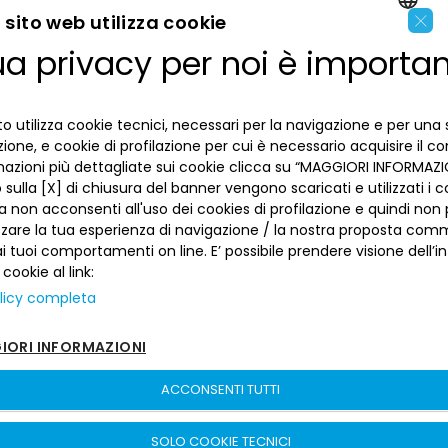
×
sito web utilizza cookie
ua privacy per noi è importa
LA BANCA
ENGLISH
ITALIAN
INFORMAZIONI PER IL CLIENTE
o utilizza cookie tecnici, necessari per la navigazione e per una 
izione, e cookie di profilazione per cui è necessario acquisire il c
mazioni più dettagliate sui cookie clicca su “MAGGIORI INFORMAZIO
ACCESSIBILITÀ E APP
Privacy
sulla [X] di chiusura del banner vengono scaricati e utilizzati i c
Dove siamo
a non acconsenti all'uso dei cookies di profilazione e quindi no
La tua scelta sui cookies
Lavora con noi
zzare la tua esperienza di navigazione / la nostra proposta comm
SEGUICI SUI SOCIAL
Informativa al pubblico
 tuoi comportamenti on line. E’ possibile prendere visione dell’i
Reclami
Sepa
 cookie al link:
Numeri utili
licy completa
Sicurezza
Trasferimento dei servizi di pagamento
ORI INFORMAZIONI
Depositi dormienti
Banca del Piemonte | P. Iva 00821100013 –
Sitemap
–
sito creato
Depositi al portatore
da
etinet.It
ACCONSENTI TUTTI
Arbitro per le Controversie Finanziarie
SOLO COOKIE TECNICI
Fondo Interbancario di Tutela dei Depositi