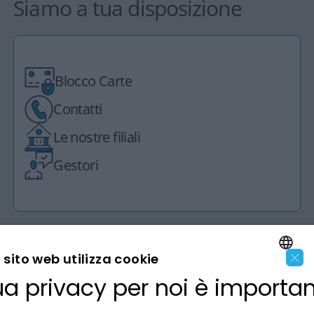
Siamo a tua disposizione
Blocco Carte
Contatti
Le nostre filiali
Gestori
×
sito web utilizza cookie
ua privacy per noi è importa
LA BANCA
ENGLISH
ITALIAN