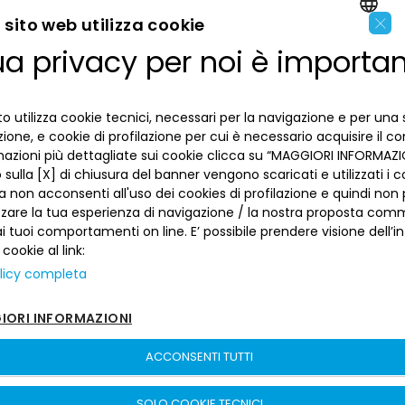
×
sito web utilizza cookie
ua privacy per noi è importa
LA BANCA
ENGLISH
ITALIAN
INFORMAZIONI PER IL CLIENTE
o utilizza cookie tecnici, necessari per la navigazione e per una 
izione, e cookie di profilazione per cui è necessario acquisire il c
mazioni più dettagliate sui cookie clicca su “MAGGIORI INFORMAZIO
ACCESSIBILITÀ E APP
Privacy
sulla [X] di chiusura del banner vengono scaricati e utilizzati i c
Dove siamo
a non acconsenti all'uso dei cookies di profilazione e quindi no
La tua scelta sui cookies
Lavora con noi
zzare la tua esperienza di navigazione / la nostra proposta comm
SEGUICI SUI SOCIAL
Informativa al pubblico
 tuoi comportamenti on line. E’ possibile prendere visione dell’i
Reclami
Sepa
 cookie al link:
Numeri utili
licy completa
Sicurezza
Trasferimento dei servizi di pagamento
ORI INFORMAZIONI
Depositi dormienti
Banca del Piemonte | P. Iva 00821100013 –
Sitemap
–
sito creato da
Depositi al portatore
etinet.It
ACCONSENTI TUTTI
Arbitro per le Controversie Finanziarie
SOLO COOKIE TECNICI