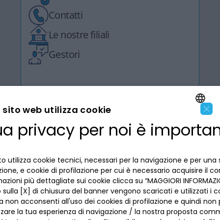
Contatti
Le nostre filiali
Gestori
×
sito web utilizza cookie
ua privacy per noi è importa
ENGLISH
LA BANCA
ITALIAN
INFORMAZIONI PER IL CLIENTE
o utilizza cookie tecnici, necessari per la navigazione e per una 
izione, e cookie di profilazione per cui è necessario acquisire il c
mazioni più dettagliate sui cookie clicca su “MAGGIORI INFORMAZIO
ACCESSIBILITÀ E APP
sulla [X] di chiusura del banner vengono scaricati e utilizzati i c
Privacy
Dove siamo
a non acconsenti all'uso dei cookies di profilazione e quindi no
La tua scelta sui cookies
Lavora con noi
zzare la tua esperienza di navigazione / la nostra proposta comm
SEGUICI SUI SOCIAL