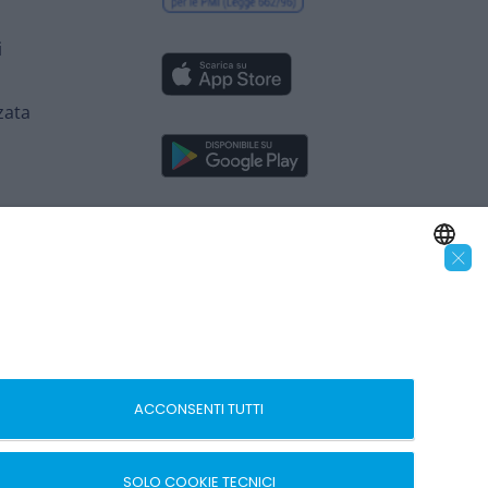
i
zata
×
SEGUICI SUI SOCIAL
ENGLISH
ITALIAN
 – recedi
ACCONSENTI TUTTI
SOLO COOKIE TECNICI