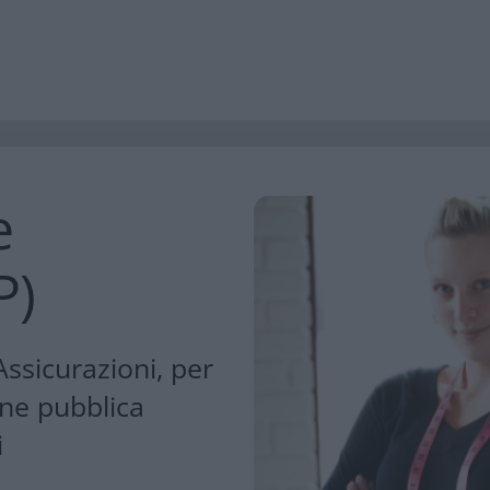
e
P)
Assicurazioni, per
one pubblica
i