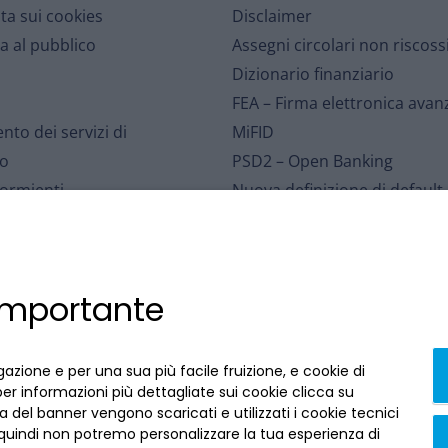
lta sui cookies
Disclaimer
a al pubblico
Assegni circolari non riscoss
Dizionario finanziario
FEA – Firma elettronica avan
nto dei servizi di
MiFID
o
PSD2 – Open Banking
dormienti
Nuova definizione di default
l portatore
Distribuzione assicurativa
r le Controversie Finanziarie
Sospensioni mutui – eventi
rbancario di Tutela dei
meteorologici
 importante
Affrancamento fiscale
zazioni
Accessibilità
I
Contratti conclusi a distanza
gazione e per una sua più facile fruizione, e cookie di
qui
per informazioni più dettagliate sui cookie clicca su
 del banner vengono scaricati e utilizzati i cookie tecnici
 quindi non potremo personalizzare la tua esperienza di