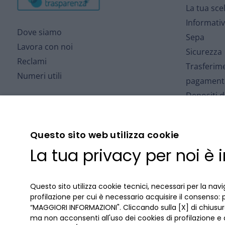
La tua sce
Informativ
Dove siamo
Sepa
Lavora con noi
Sicurezza
Reclami
Trasferime
Numeri utili
pagament
Depositi 
Depositi a
Arbitro pe
Questo sito web utilizza cookie
Fondo Inte
La tua privacy per noi è
Depositi
Cartolariz
Accordi AB
Questo sito utilizza cookie tecnici, necessari per la navi
profilazione per cui è necessario acquisire il consenso: 
“MAGGIORI INFORMAZIONI". Cliccando sulla [X] di chiusura
ma non acconsenti all'uso dei cookies di profilazione e