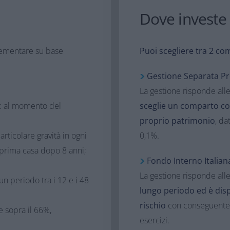
Dove investe​
plementare su base
Puoi scegliere tra 2 co
Gestione Separata Pre
La gestione risponde all
: al momento del
sceglie un comparto con 
proprio patrimonio
, da
articolare gravità in ogni
0,1%.​
 prima casa dopo 8 anni;
Fondo Interno Italian
La gestione risponde alle
n periodo tra i 12 e i 48
lungo periodo ed è dis
rischio
con conseguente po
e sopra il 66%,
esercizi.​