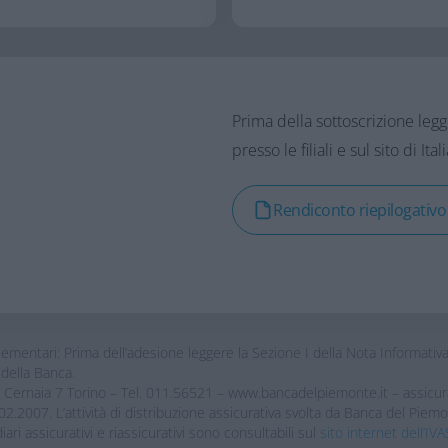
Prima della sottoscrizione leg
presso le filiali e sul sito di It
Rendiconto riepilogativo
ntari: Prima dell’adesione leggere la Sezione I della Nota Informativa “
i della Banca.
ia Cernaia 7 Torino – Tel. 011.56521 – www.bancadelpiemonte.it – assic
2.2007. L’attività di distribuzione assicurativa svolta da Banca del Pi
diari assicurativi e riassicurativi sono consultabili sul
sito internet dell’IV