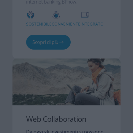
internet banking BPnow.
SOSTENIBILE
CONVENIENTE
INTEGRATO
Scopri di più
Web Collaboration​
Da oggi gli investimenti si possono