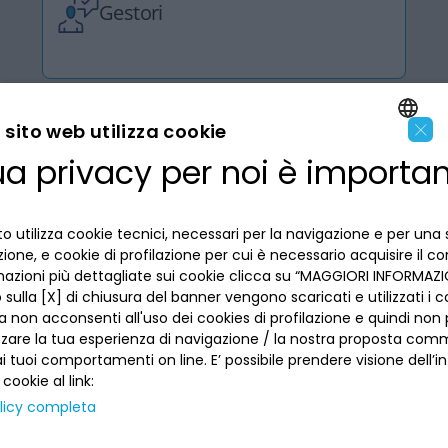
Gestori
×
sito web utilizza cookie
ua privacy per noi è importa
LA BANCA
ENGLISH
ITALIAN
INFORMAZIONI PER IL CLIENTE
o utilizza cookie tecnici, necessari per la navigazione e per una 
izione, e cookie di profilazione per cui è necessario acquisire il c
mazioni più dettagliate sui cookie clicca su “MAGGIORI INFORMAZIO
ACCESSIBILITÀ E APP
Privacy
sulla [X] di chiusura del banner vengono scaricati e utilizzati i c
Dove siamo
a non acconsenti all'uso dei cookies di profilazione e quindi no
La tua scelta sui cookies
Lavora con noi
zzare la tua esperienza di navigazione / la nostra proposta comm
SEGUICI SUI SOCIAL
Informativa al pubblico
 tuoi comportamenti on line. E’ possibile prendere visione dell’i
Reclami
Sepa
 cookie al link:
Numeri utili
licy completa
Sicurezza
Trasferimento dei servizi di pagamento