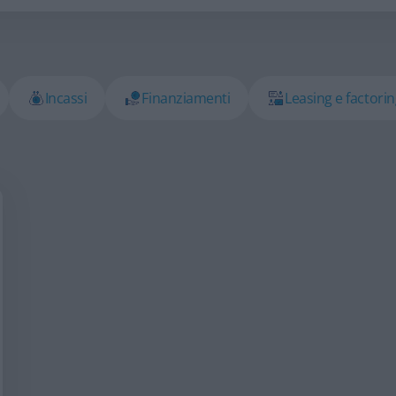
Incassi
Finanziamenti
Leasing e factori