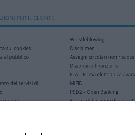
IONI PER IL CLIENTE
Whistleblowing
lta sui cookies
Disclaimer
a al pubblico
Assegni circolari non riscoss
Dizionario finanziario
FEA – Firma elettronica avan
nto dei servizi di
MiFID
o
PSD2 – Open Banking
dormienti
Nuova definizione di default
l portatore
Distribuzione assicurativa
r le Controversie Finanziarie
Sospensioni mutui – eventi
rbancario di Tutela dei
meteorologici