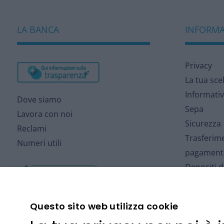
LA BANCA
INFORMAZ
Privacy
La tua sce
Informativ
Dove siamo
Sepa
Lavora con noi
Sicurezza
Reclami
Trasferime
Numeri utili
pagament
Depositi 
Depositi a
Arbitro pe
Questo sito web utilizza cookie
Fondo Inte