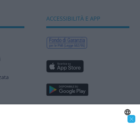
ACCESSIBILITÀ E APP
i
zata
×
SEGUICI SUI SOCIAL
ENGLISH