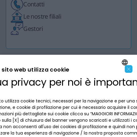
Contatti
Le nostre filiali
Gestori
×
sito web utilizza cookie
ua privacy per noi è importa
LA BANCA
ENGLISH
ITALIAN
INFORMAZIONI PER IL CLIENTE
o utilizza cookie tecnici, necessari per la navigazione e per una 
izione, e cookie di profilazione per cui è necessario acquisire il c
mazioni più dettagliate sui cookie clicca su “MAGGIORI INFORMAZIO
ACCESSIBILITÀ E APP
Privacy
sulla [X] di chiusura del banner vengono scaricati e utilizzati i c
Dove siamo
a non acconsenti all'uso dei cookies di profilazione e quindi no
La tua scelta sui cookies
Lavora con noi
zzare la tua esperienza di navigazione / la nostra proposta comm
SEGUICI SUI SOCIAL
Informativa al pubblico