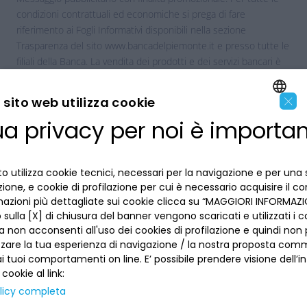
condizioni contrattuali ed economiche si prega di fare
riferimento ai Fogli Informativi disponibili nella sezione
Trasparenza del sito www.bancadelpiemonte.it e presso tutte le
filiali della Banca. La vendita dei prodotti e dei servizi bancari è
soggetta alla valutazione della Banca.
×
sito web utilizza cookie
ua privacy per noi è importa
ENGLISH
ITALIAN
o utilizza cookie tecnici, necessari per la navigazione e per una 
LA BANCA
izione, e cookie di profilazione per cui è necessario acquisire il c
mazioni più dettagliate sui cookie clicca su “MAGGIORI INFORMAZIO
INFORMAZIONI PER IL CLIENTE
sulla [X] di chiusura del banner vengono scaricati e utilizzati i c
a non acconsenti all'uso dei cookies di profilazione e quindi no
zzare la tua esperienza di navigazione / la nostra proposta comm
ACCESSIBILITÀ E APP
 tuoi comportamenti on line. E’ possibile prendere visione dell’i
Privacy
Dove siamo
 cookie al link:
La tua scelta sui cookies
licy completa
Lavora con noi
SEGUICI SUI SOCIAL
Informativa al pubblico