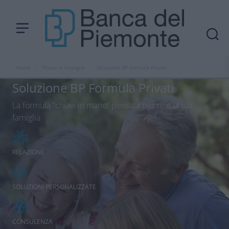
Home
›
Privati e Famiglie
›
Soluzione BP Formula Privati
Soluzione BP Formula Privati
La formula “chiavi in mano” pensata per te e la tua
famiglia
RELAZIONE
SOLUZIONI PERSONALIZZATE
CONSULENZA