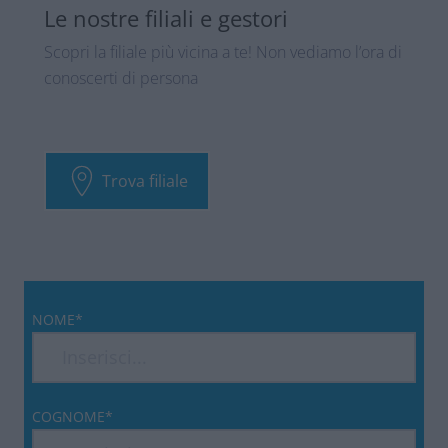
Le nostre filiali e gestori
Scopri la filiale più vicina a te! Non vediamo l’ora di
conoscerti di persona
Trova filiale
NOME*
COGNOME*