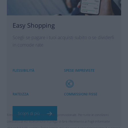
Easy Shopping
Scegli se pagare i tuoi acquisti subito o se dividerli
in comode rate
FLESSIBILITÀ
SPESE IMPREVISTE
RATEIZZA
COMMISSIONI FISSE
Scopri di più
Messaggio pubblicitario con finalità promozionale. Per tutte le condizioni
contrattuali ed economiche si prega di fare riferimento ai Fogli Informativi
disponibili nella sezione Trasparenza del sito www.bancadelpiemonte.it e presso