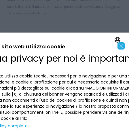
tutte le filiali della Banca. La vendita dei prodotti e dei servizi bancari è soggetta
alla valutazione della Banca.
×
sito web utilizza cookie
ua privacy per noi è importa
ENGLISH
LA BANCA
ITALIAN
o utilizza cookie tecnici, necessari per la navigazione e per una 
INFORMAZIONI PER IL CLIENTE
izione, e cookie di profilazione per cui è necessario acquisire il c
mazioni più dettagliate sui cookie clicca su “MAGGIORI INFORMAZIO
ACCESSIBILITÀ E APP
sulla [X] di chiusura del banner vengono scaricati e utilizzati i c
Privacy
a non acconsenti all'uso dei cookies di profilazione e quindi no
Dove siamo
La tua scelta sui cookies
zzare la tua esperienza di navigazione / la nostra proposta comm
Lavora con noi
SEGUICI SUI SOCIAL
Informativa al pubblico
 tuoi comportamenti on line. E’ possibile prendere visione dell’i
Reclami
 cookie al link:
Sepa
Numeri utili
licy completa
Sicurezza