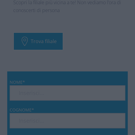
Scopri la filiale più vicina a te! Non vediamo l’ora di
conoscerti di persona
Trova filiale
NOME*
COGNOME*