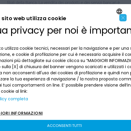
filiali della Banca. La vendita dei prodotti e dei servizi bancari è
soggetta alla valutazione della Banca.
×
sito web utilizza cookie
ua privacy per noi è importa
ENGLISH
ITALIAN
o utilizza cookie tecnici, necessari per la navigazione e per una 
LA BANCA
izione, e cookie di profilazione per cui è necessario acquisire il c
mazioni più dettagliate sui cookie clicca su “MAGGIORI INFORMAZIO
sulla [X] di chiusura del banner vengono scaricati e utilizzati i c
INFORMAZIONI PER IL CLIENTE
a non acconsenti all'uso dei cookies di profilazione e quindi no
zzare la tua esperienza di navigazione / la nostra proposta comm
ACCESSIBILITÀ E APP
 tuoi comportamenti on line. E’ possibile prendere visione dell’i
Privacy
Dove siamo
 cookie al link:
La tua scelta sui cookies
Lavora con noi
licy completa
SEGUICI SUI SOCIAL
Informativa al pubblico
Reclami
Sepa
ORI INFORMAZIONI
Numeri utili
Sicurezza
ACCONSENTI TUTTI
Trasferimento dei servizi di pagamento