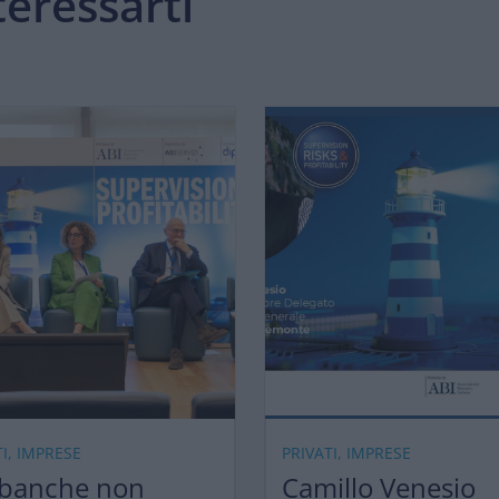
eressarti
TI, IMPRESE
PRIVATI, IMPRESE
 banche non
Camillo Venesio