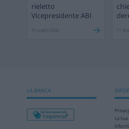
rieletto
chi
Vicepresidente ABI
der
ma 
16 Luglio 2026
11 Gi
LA BANCA
INFOR
Privac
La tua
Inform