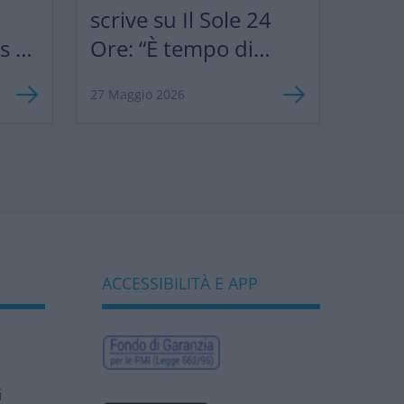
scrive su Il Sole 24
ks &
Ore: “È tempo di
”
semplificare le
27 Maggio 2026
norme europee per
sostenere
competitività e
biodiversità
bancaria”
ACCESSIBILITÀ E APP
i