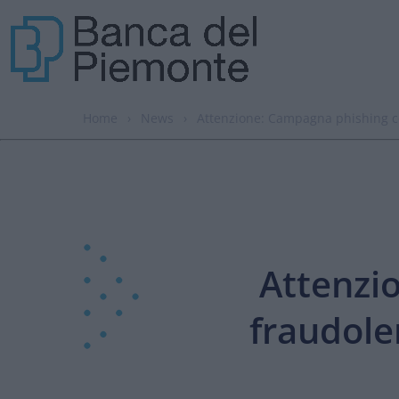
Home
›
News
›
Attenzione: Campagna phishing co
Attenzi
fraudole