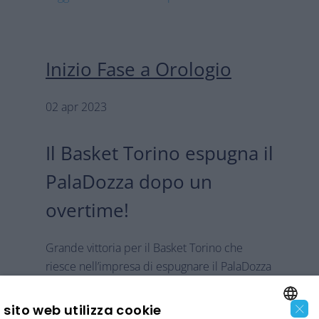
Inizio Fase a Orologio
02 apr 2023
Il Basket Torino espugna il
PalaDozza dopo un
overtime!
Grande vittoria per il Basket Torino che
riesce nell’impresa di espugnare il PalaDozza
di Bologna dopo un overtime. Finisce 92-89
×
per i gialloblù. Cinque uomini in doppia cifra
sito web utilizza cookie