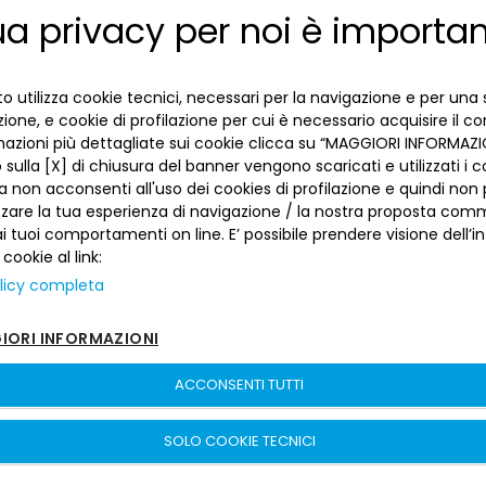
per coach Franco Ciani, con Simone Pepe il
ua privacy per noi è importa
ENGLISH
migliore, autore di 24 punti.
ITALIAN
Il commento di coach Franco Ciani
:
o utilizza cookie tecnici, necessari per la navigazione e per una 
“
Grande impresa per la quale mi
izione, e cookie di profilazione per cui è necessario acquisire il c
complimento con i ragazzi. Venivamo da un
mazioni più dettagliate sui cookie clicca su “MAGGIORI INFORMAZIO
ciclo di sconfitte e infortuni, con De Vico e
sulla [X] di chiusura del banner vengono scaricati e utilizzati i c
Poser assenti, ma abbiamo sempre
a non acconsenti all'uso dei cookies di profilazione e quindi no
zzare la tua esperienza di navigazione / la nostra proposta comm
sottolineato che questo è un gruppo che non
 tuoi comportamenti on line. E’ possibile prendere visione dell’i
molla. Vincere al PalaDozza non è mai facile,
 cookie al link:
la Fortitudo è una grande squadra con nomi,
licy completa
talento e fisicità, siamo riusciti a trovare le
energie e la lucidità nel finale che sono stati
ORI INFORMAZIONI
fondamentali per la vittoria
”.
ACCONSENTI TUTTI
Leggi il com
unicato completo!
SOLO COOKIE TECNICI
31 mar 2023