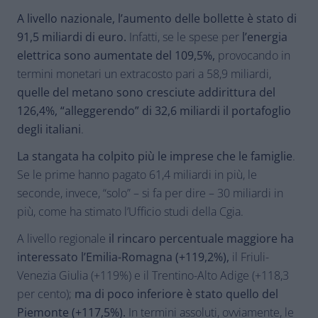
A livello nazionale, l’aumento delle bollette è stato di
91,5 miliardi di euro.
Infatti, se le spese per
l’energia
elettrica sono aumentate del 109,5%,
provocando in
termini monetari un extracosto pari a 58,9 miliardi,
quelle del metano sono cresciute addirittura del
126,4%, “alleggerendo” di 32,6 miliardi il portafoglio
degli italiani
.
La stangata ha colpito più le imprese che le famiglie
.
Se le prime hanno pagato 61,4 miliardi in più, le
seconde, invece, “solo” – si fa per dire – 30 miliardi in
più, come ha stimato l’Ufficio studi della Cgia.
A livello regionale
il rincaro percentuale maggiore ha
interessato l’Emilia-Romagna
(+119,2%),
il Friuli-
Venezia Giulia (+119%) e il Trentino-Alto Adige (+118,3
per cento);
ma di poco inferiore è stato quello del
Piemonte (+117,5%).
In termini assoluti, ovviamente, le