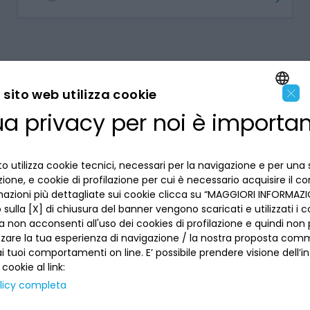
×
sito web utilizza cookie
ua privacy per noi è importa
ENGLISH
LA BANCA
ITALIAN
o utilizza cookie tecnici, necessari per la navigazione e per una 
INFORMAZIONI PER IL CLIENTE
izione, e cookie di profilazione per cui è necessario acquisire il c
mazioni più dettagliate sui cookie clicca su “MAGGIORI INFORMAZIO
ACCESSIBILITÀ E APP
sulla [X] di chiusura del banner vengono scaricati e utilizzati i c
Privacy
a non acconsenti all'uso dei cookies di profilazione e quindi no
Dove siamo
La tua scelta sui cookies
zzare la tua esperienza di navigazione / la nostra proposta comm
Lavora con noi
SEGUICI SUI SOCIAL
Informativa al pubblico
 tuoi comportamenti on line. E’ possibile prendere visione dell’i
Reclami
 cookie al link:
Sepa
Numeri utili
licy completa
Sicurezza
Trasferimento dei servizi di pagamento