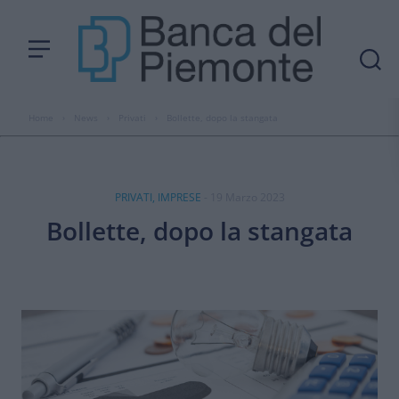
Home
›
News
›
Privati
›
Bollette, dopo la stangata
PRIVATI, IMPRESE
- 19 Marzo 2023
Bollette, dopo la stangata