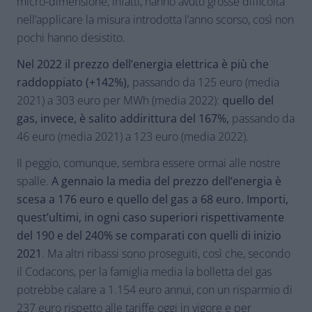
micro-dimensione, infatti, hanno avuto grosse difficoltà
nell’applicare la misura introdotta l’anno scorso, così non
pochi hanno desistito.
Nel 2022 il prezzo dell’energia elettrica è più che
raddoppiato (+142%),
passando da 125 euro (media
2021) a 303 euro per MWh (media 2022):
quello del
gas, invece, è salito addirittura del 167%,
passando da
46 euro (media 2021) a 123 euro (media 2022).
Il peggio, comunque, sembra essere ormai alle nostre
spalle.
A gennaio la media del prezzo dell’energia è
scesa a 176 euro e quello del gas a 68 euro. Importi,
quest’ultimi, in ogni caso superiori rispettivamente
del 190 e del 240% se comparati con quelli di inizio
2021
. Ma altri ribassi sono proseguiti, così che, secondo
il Codacons, per la famiglia media la bolletta del gas
potrebbe calare a 1.154 euro annui, con un risparmio di
237 euro rispetto alle tariffe oggi in vigore e per