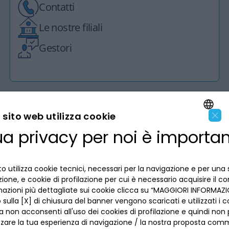
Contatti
Le nostre filiali
Gestori
×
sito web utilizza cookie
ua privacy per noi è importa
LA BANCA
ENGLISH
ITALIAN
INFORMAZIONI PER IL CLIENTE
o utilizza cookie tecnici, necessari per la navigazione e per una 
izione, e cookie di profilazione per cui è necessario acquisire il c
mazioni più dettagliate sui cookie clicca su “MAGGIORI INFORMAZIO
ACCESSIBILITÀ E APP
Privacy
sulla [X] di chiusura del banner vengono scaricati e utilizzati i c
Dove siamo
a non acconsenti all'uso dei cookies di profilazione e quindi no
La tua scelta sui cookies
Lavora con noi
zzare la tua esperienza di navigazione / la nostra proposta comm
SEGUICI SUI SOCIAL
Informativa al pubblico