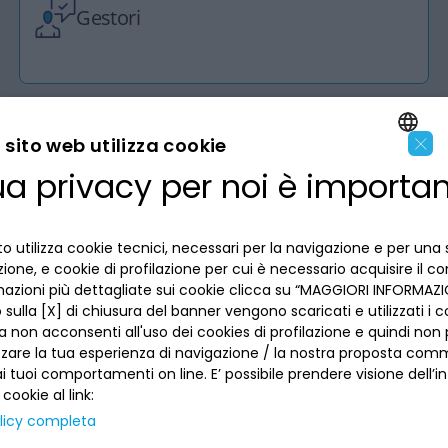
Gestori
×
sito web utilizza cookie
ua privacy per noi è importa
ENGLISH
LA BANCA
ITALIAN
INFORMAZIONI PER IL CLIENTE
o utilizza cookie tecnici, necessari per la navigazione e per una 
izione, e cookie di profilazione per cui è necessario acquisire il c
mazioni più dettagliate sui cookie clicca su “MAGGIORI INFORMAZIO
ACCESSIBILITÀ E APP
sulla [X] di chiusura del banner vengono scaricati e utilizzati i c
Privacy
Dove siamo
a non acconsenti all'uso dei cookies di profilazione e quindi no
La tua scelta sui cookies
Lavora con noi
zzare la tua esperienza di navigazione / la nostra proposta comm
SEGUICI SUI SOCIAL
Informativa al pubblico
 tuoi comportamenti on line. E’ possibile prendere visione dell’i
Reclami
 cookie al link:
Sepa
Numeri utili
licy completa
Sicurezza