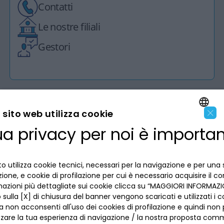
Contatti
Le nostre filiali
Gestori
×
sito web utilizza cookie
ua privacy per noi è importa
LA BANCA
ENGLISH
ITALIAN
INFORMAZIONI PER IL CLIENTE
o utilizza cookie tecnici, necessari per la navigazione e per una 
izione, e cookie di profilazione per cui è necessario acquisire il c
mazioni più dettagliate sui cookie clicca su “MAGGIORI INFORMAZIO
ACCESSIBILITÀ E APP
Privacy
sulla [X] di chiusura del banner vengono scaricati e utilizzati i c
Dove siamo
a non acconsenti all'uso dei cookies di profilazione e quindi no
La tua scelta sui cookies
Lavora con noi
zzare la tua esperienza di navigazione / la nostra proposta comm
SEGUICI SUI SOCIAL
Informativa al pubblico