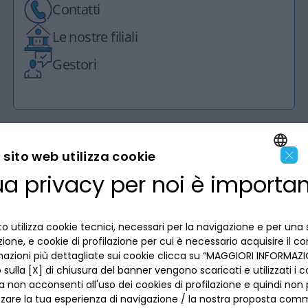
Contatti
Le nostre filiali
Gestori
×
sito web utilizza cookie
ua privacy per noi è importa
LA BANCA
ENGLISH
ITALIAN
INFORMAZIONI PER IL CLIENTE
o utilizza cookie tecnici, necessari per la navigazione e per una 
izione, e cookie di profilazione per cui è necessario acquisire il c
mazioni più dettagliate sui cookie clicca su “MAGGIORI INFORMAZIO
ACCESSIBILITÀ E APP
Privacy
sulla [X] di chiusura del banner vengono scaricati e utilizzati i c
Dove siamo
a non acconsenti all'uso dei cookies di profilazione e quindi no
La tua scelta sui cookies
Lavora con noi
zzare la tua esperienza di navigazione / la nostra proposta comm
SEGUICI SUI SOCIAL
Informativa al pubblico