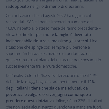
piatto quando va a mangiare fuori è, infatti, praticamente
raddoppiato nel giro di meno di dieci anni.
Con l’inflazione che ad agosto 2022 ha raggiunto il
record dal 1985 e i beni alimentari in aumento del
10,6% rispetto allo stesso mese dell’anno precedente –
rileva Coldiretti –
per molte famiglie è diventato
indispensabile ridurre al massimo gli sprechi.
Una
situazione che spinge così sempre più persone a
superare l’imbarazzo e chiedere di portare via dal
quanto rimasto sul piatto del ristorante per consumarlo
successivamente tra le mura domestiche.
Dall’analisi Coldiretti/Ixè si evidenzia, però, che il 17%
richiede la doggy bag solo raramente mentre
il 12%
degli italiani ritiene che sia da maleducati, da
poveracci e volgare o si vergogna comunque a
prendere questa iniziativa
. Infine, c’è un 22% di italiani
che non lascia alcun avanzo quando va a mangiare fuori,