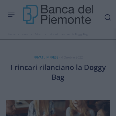
Home
›
News
›
Privati
›
I rincari rilanciano la Doggy Bag
PRIVATI, IMPRESE
- 4 Ottobre 2022
I rincari rilanciano la Doggy
Bag