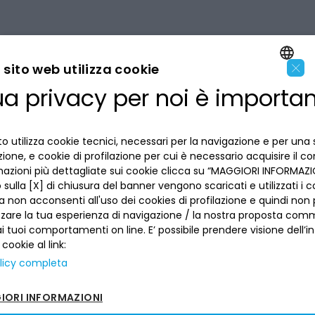
×
sito web utilizza cookie
ua privacy per noi è importa
ENGLISH
LA BANCA
ITALIAN
o utilizza cookie tecnici, necessari per la navigazione e per una 
INFORMAZIONI PER IL CLIENTE
izione, e cookie di profilazione per cui è necessario acquisire il c
mazioni più dettagliate sui cookie clicca su “MAGGIORI INFORMAZIO
ACCESSIBILITÀ E APP
sulla [X] di chiusura del banner vengono scaricati e utilizzati i c
Privacy
a non acconsenti all'uso dei cookies di profilazione e quindi no
Dove siamo
La tua scelta sui cookies
zzare la tua esperienza di navigazione / la nostra proposta comm
Lavora con noi
SEGUICI SUI SOCIAL
Informativa al pubblico
 tuoi comportamenti on line. E’ possibile prendere visione dell’i
Reclami
 cookie al link:
Sepa
Numeri utili
licy completa
Sicurezza
Trasferimento dei servizi di pagamento
ORI INFORMAZIONI
Depositi dormienti