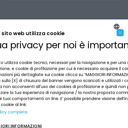
×
sito web utilizza cookie
ua privacy per noi è importa
ENGLISH
LA BANCA
ITALIAN
o utilizza cookie tecnici, necessari per la navigazione e per una 
INFORMAZIONI PER IL CLIENTE
izione, e cookie di profilazione per cui è necessario acquisire il c
mazioni più dettagliate sui cookie clicca su “MAGGIORI INFORMAZIO
ACCESSIBILITÀ E APP
sulla [X] di chiusura del banner vengono scaricati e utilizzati i c
Privacy
a non acconsenti all'uso dei cookies di profilazione e quindi no
Dove siamo
La tua scelta sui cookies
zzare la tua esperienza di navigazione / la nostra proposta comm
Lavora con noi
SEGUICI SUI SOCIAL
Informativa al pubblico
 tuoi comportamenti on line. E’ possibile prendere visione dell’i
Reclami
 cookie al link:
Sepa
Numeri utili
licy completa
Sicurezza
Trasferimento dei servizi di pagamento
ORI INFORMAZIONI