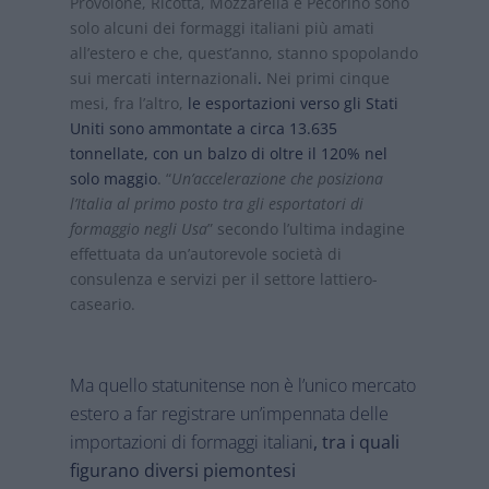
Provolone, Ricotta, Mozzarella e Pecorino sono
solo alcuni dei formaggi italiani più amati
all’estero e che, quest’anno, stanno spopolando
sui mercati internazionali
.
Nei primi cinque
mesi, fra l’altro,
le esportazioni verso gli Stati
Uniti sono ammontate a circa 13.635
tonnellate, con un balzo di oltre il 120% nel
solo maggio
. “
Un’accelerazione che posiziona
l’Italia al primo posto tra gli esportatori di
formaggio negli Usa
” secondo l’ultima indagine
effettuata da un’autorevole società di
consulenza e servizi per il settore lattiero-
caseario.
Ma quello statunitense non è l’unico mercato
estero a far registrare un’impennata delle
importazioni di formaggi italiani
, tra i quali
figurano diversi piemontesi