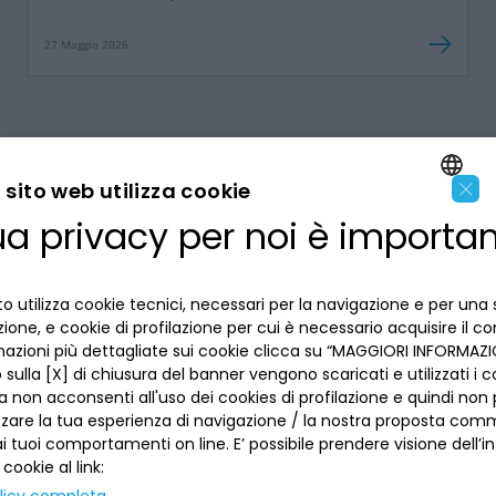
27 Maggio 2026
×
sito web utilizza cookie
ua privacy per noi è importa
ENGLISH
LA BANCA
ITALIAN
o utilizza cookie tecnici, necessari per la navigazione e per una 
INFORMAZIONI PER IL CLIENTE
izione, e cookie di profilazione per cui è necessario acquisire il c
mazioni più dettagliate sui cookie clicca su “MAGGIORI INFORMAZIO
sulla [X] di chiusura del banner vengono scaricati e utilizzati i c
ACCESSIBILITÀ E APP
Privacy
a non acconsenti all'uso dei cookies di profilazione e quindi no
Dove siamo
La tua scelta sui cookies
zzare la tua esperienza di navigazione / la nostra proposta comm
Lavora con noi
SEGUICI SUI SOCIAL
 tuoi comportamenti on line. E’ possibile prendere visione dell’i
Informativa al pubblico
Reclami
 cookie al link:
Sepa
Numeri utili