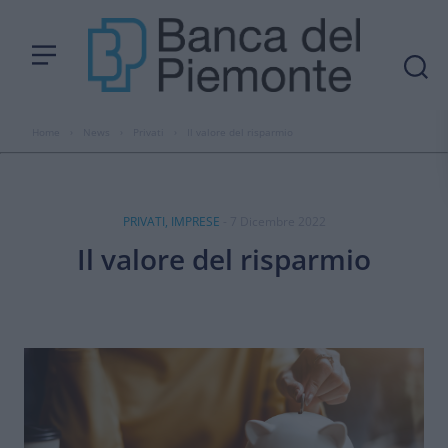
Home
›
News
›
Privati
›
Il valore del risparmio
PRIVATI, IMPRESE
- 7 Dicembre 2022
Il valore del risparmio