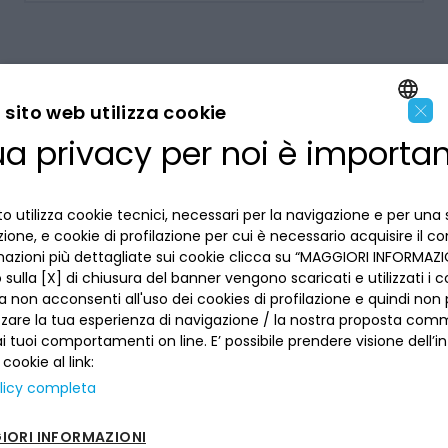
×
sito web utilizza cookie
ua privacy per noi è importa
ENGLISH
LA BANCA
ITALIAN
o utilizza cookie tecnici, necessari per la navigazione e per una 
INFORMAZIONI PER IL CLIENTE
izione, e cookie di profilazione per cui è necessario acquisire il c
mazioni più dettagliate sui cookie clicca su “MAGGIORI INFORMAZIO
ACCESSIBILITÀ E APP
sulla [X] di chiusura del banner vengono scaricati e utilizzati i c
Privacy
a non acconsenti all'uso dei cookies di profilazione e quindi no
Dove siamo
La tua scelta sui cookies
zzare la tua esperienza di navigazione / la nostra proposta comm
Lavora con noi
SEGUICI SUI SOCIAL
Informativa al pubblico
 tuoi comportamenti on line. E’ possibile prendere visione dell’i
Reclami
 cookie al link:
Sepa
Numeri utili
licy completa
Sicurezza
Trasferimento dei servizi di pagamento
ORI INFORMAZIONI
Depositi dormienti