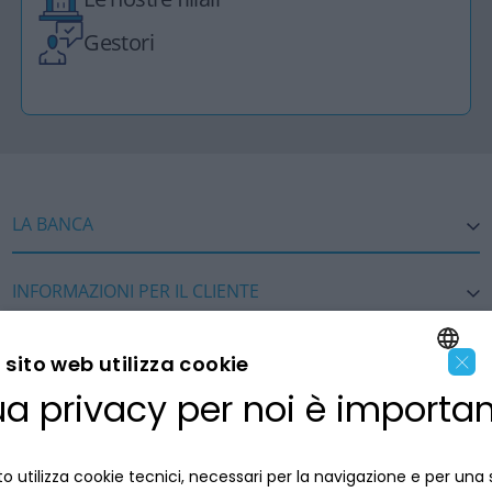
Gestori
LA BANCA
INFORMAZIONI PER IL CLIENTE
×
ACCESSIBILITÀ E APP
sito web utilizza cookie
Privacy
Dove siamo
ua privacy per noi è importa
ENGLISH
La tua scelta sui cookies
Lavora con noi
SEGUICI SUI SOCIAL
Informativa al pubblico
ITALIAN
Reclami
Sepa
o utilizza cookie tecnici, necessari per la navigazione e per una 
Numeri utili