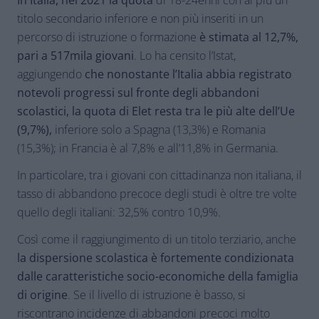
In Italia, nel 2021 la quota
di 18-24enni con al più un
titolo secondario inferiore e non più inseriti in un
percorso di istruzione o formazione
è stimata al 12,7%,
pari a 517mila giovani
. Lo ha censito l’Istat,
aggiungendo
che nonostante l’Italia abbia registrato
notevoli progressi sul fronte degli abbandoni
scolastici, la quota di Elet resta tra le più alte dell’Ue
(9,7%),
inferiore solo a Spagna (13,3%) e Romania
(15,3%); in Francia è al 7,8% e all’11,8% in Germania.
In particolare, tra i giovani con cittadinanza non italiana, il
tasso di abbandono precoce degli studi è oltre tre volte
quello degli italiani: 32,5% contro 10,9%.
Così come il raggiungimento di un titolo terziario, anche
la dispersione scolastica è fortemente condizionata
dalle caratteristiche socio-economiche della famiglia
di origine
. Se il livello di istruzione è basso, si
riscontrano incidenze di abbandoni precoci molto