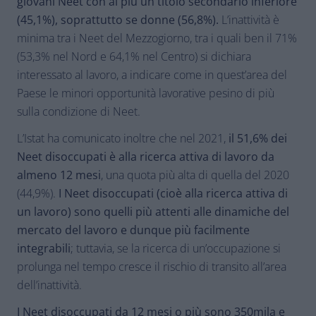
giovani Neet con al più un titolo secondario inferiore
(45,1%), soprattutto se donne (56,8%).
L’inattività è
minima tra i Neet del Mezzogiorno, tra i quali ben il 71%
(53,3% nel Nord e 64,1% nel Centro) si dichiara
interessato al lavoro, a indicare come in quest’area del
Paese le minori opportunità lavorative pesino di più
sulla condizione di Neet.
L’Istat ha comunicato inoltre che nel 2021,
il 51,6% dei
Neet disoccupati è alla ricerca attiva di lavoro da
almeno 12 mesi
, una quota più alta di quella del 2020
(44,9%).
I Neet disoccupati (cioè alla ricerca attiva di
un lavoro) sono quelli più attenti alle dinamiche del
mercato del lavoro e dunque più facilmente
integrabili
; tuttavia, se la ricerca di un’occupazione si
prolunga nel tempo cresce il rischio di transito all’area
dell’inattività.
I Neet disoccupati da 12 mesi o più sono 350mila e