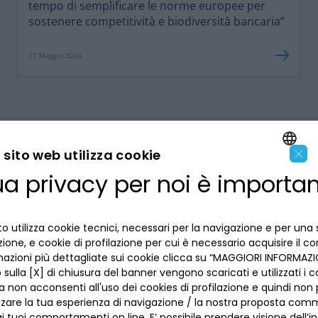
tempo di semplificare le norme europee per
sostenere competitività e biodiversità bancaria”
27 Maggio 2026
×
sito web utilizza cookie
ua privacy per noi è importa
ENGLISH
LA BANCA
ITALIAN
o utilizza cookie tecnici, necessari per la navigazione e per una 
INFORMAZIONI PER IL CLIENTE
izione, e cookie di profilazione per cui è necessario acquisire il c
mazioni più dettagliate sui cookie clicca su “MAGGIORI INFORMAZIO
ACCESSIBILITÀ E APP
sulla [X] di chiusura del banner vengono scaricati e utilizzati i c
Privacy
a non acconsenti all'uso dei cookies di profilazione e quindi no
Dove siamo
La tua scelta sui cookies
zzare la tua esperienza di navigazione / la nostra proposta comm
Lavora con noi
SEGUICI SUI SOCIAL
Informativa al pubblico
 tuoi comportamenti on line. E’ possibile prendere visione dell’i