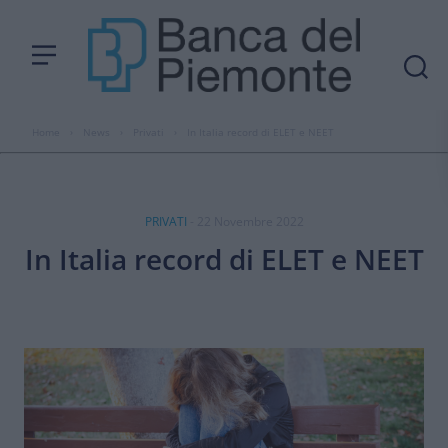
Home
›
News
›
Privati
›
In Italia record di ELET e NEET
PRIVATI
- 22 Novembre 2022
In Italia record di ELET e NEET