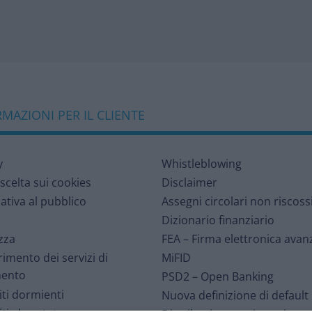
MAZIONI PER IL CLIENTE
y
Whistleblowing
 scelta sui cookies
Disclaimer
ativa al pubblico
Assegni circolari non riscoss
Dizionario finanziario
zza
FEA – Firma elettronica avan
rimento dei servizi di
MiFID
ento
PSD2 – Open Banking
ti dormienti
Nuova definizione di default