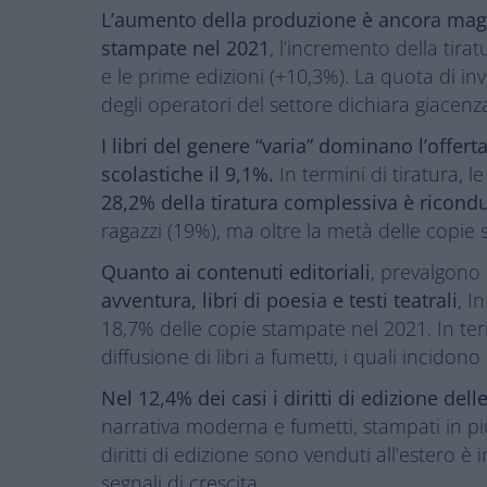
L’aumento della produzione è ancora magg
stampate nel 2021
, l’incremento della tira
e le prime edizioni (+10,3%). La quota di in
degli operatori del settore dichiara giacenza
I libri del genere “varia” dominano l’offerta
scolastiche il 9,1%.
In termini di tiratura, 
28,2% della tiratura complessiva è riconduc
ragazzi (19%), ma oltre la metà delle copie 
Quanto ai contenuti editoriali
, prevalgono
avventura, libri di poesia e testi teatrali
, I
18,7% delle copie stampate nel 2021. In ter
diffusione di libri a fumetti, i quali incid
Nel 12,4% dei casi i diritti di edizione dell
narrativa moderna e fumetti, stampati in pi
diritti di edizione sono venduti all’estero è
segnali di crescita.