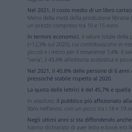
Nel 2021, il costo medio di un libro carta
Meno della metà della produzione libraria (
un prezzo compreso tra 10 e 15 euro.
In termini economici
, il valore totale dell
(+12,3% sul 2020), cui contribuiscono in misur
piccoli e i micro per il rimanente 7,4%. Il v
“varia”, il 43,4% all’editoria scolastica e p
Nel 2021, il 40,8% delle persone di 6 anni 
pressoché stabile rispetto al 2020
.
La quota delle
lettrici è del 45,7% e quella
In assoluto,
il pubblico più affezionato all
libro nell’anno, con un picco tra i 18 e 19 a
Negli ultimi anni si sta diffondendo anche i
hanno dichiarato di aver letto e-book e/o li