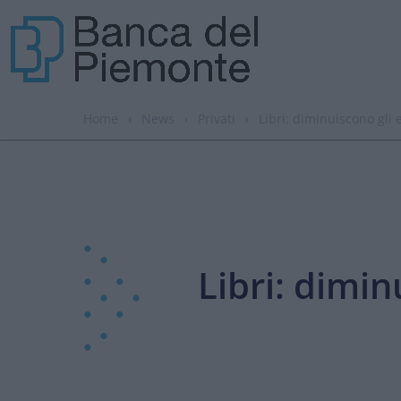
Home
›
News
›
Privati
›
Libri: diminuiscono gli 
Libri: dimin