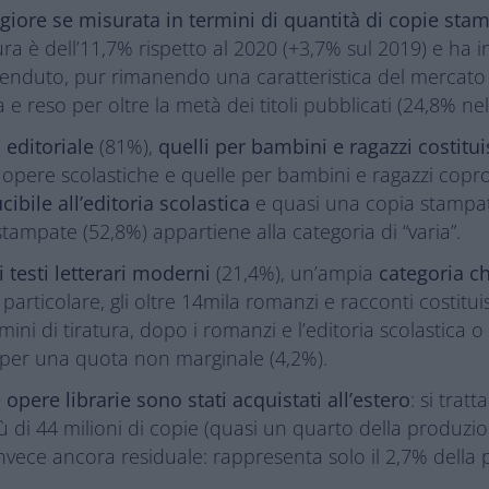
iore se misurata in termini di quantità di copie sta
tura è dell’11,7% rispetto al 2020 (+3,7% sul 2019) e ha
venduto, pur rimanendo una caratteristica del mercato ed
 e reso per oltre la metà dei titoli pubblicati (24,8% nel
 editoriale
(81%),
quelli per bambini e ragazzi costituis
le opere scolastiche e quelle per bambini e ragazzi cop
ibile all’editoria scolastica
e quasi una copia stampat
stampate (52,8%) appartiene alla categoria di “varia”.
i testi letterari moderni
(21,4%), un’ampia
categoria ch
n particolare, gli oltre 14mila romanzi e racconti costituis
mini di tiratura, dopo i romanzi e l’editoria scolastica
ono per una quota non marginale (4,2%).
e opere librarie sono stati acquistati all’estero
: si tratt
ù di 44 milioni di copie (quasi un quarto della produzio
 invece ancora residuale: rappresenta solo il 2,7% della 