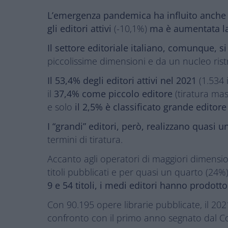
L’emergenza pandemica ha influito anche s
gli editori attivi
(-10,1%)
ma è aumentata la
Il settore editoriale italiano, comunque, 
piccolissime dimensioni e da un nucleo ristr
Il 53,4% degli editori attivi nel 2021
(1.534 
il
37,4% come piccolo editore
(tiratura mas
e solo
il 2,5% è classificato grande editore
I “grandi” editori, però, realizzano quasi u
termini di tiratura.
Accanto agli operatori di maggiori dimensioni
titoli pubblicati e per quasi un quarto (24%)
9 e 54 titoli, i medi editori hanno prodotto
Con 90.195 opere librarie pubblicate, il 202
confronto con il primo anno segnato dal Co