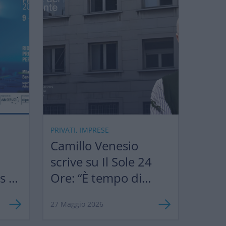
PRIVATI, IMPRESE
Camillo Venesio
scrive su Il Sole 24
ks &
Ore: “È tempo di
”
semplificare le
27 Maggio 2026
norme europee per