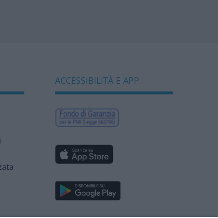
sostenere
competitività e
biodiversità
bancaria”
ACCESSIBILITÀ E APP
i
zata