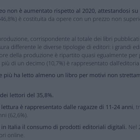
ceo non è aumentato rispetto al 2020, attestandosi su 
46,8%) è costituita da opere con un prezzo non superio
a produzione, corrispondente al totale dei libri pubblicat
a differente le diverse tipologie di editori: i grandi edit
alore della produzione è ripartito quasi egualmente per ge
oco più di un decimo (10,7%) è rappresentato dall’editori
e più ha letto almeno un libro per motivi non strettam
 dei lettori del 35,8%.
a lettura è rappresentato dalle ragazze di 11-24 anni
, 
nni (62,6%).
n Italia il consumo di prodotti editoriali digitali.
Nel 
bri online.