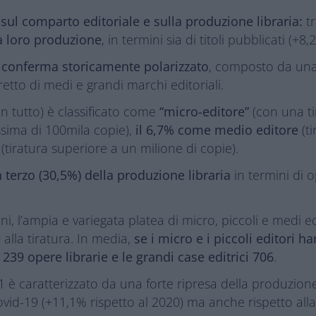
ul comparto editoriale e sulla produzione libraria:
tr
 loro produzione
, in termini sia di titoli pubblicati (+
si conferma storicamente polarizzato
, composto da una 
etto di medi e grandi marchi editoriali.
in tutto) è classificato come
“micro-editore”
(con una t
sima di 100mila copie),
il 6,7% come medio editore
(ti
(tiratura superiore a un milione di copie).
n terzo (30,5%) della produzione libraria
in termini di o
, l’ampia e variegata platea di micro, piccoli e medi edi
 alla tiratura. In media,
se i micro e i piccoli editori 
 239 opere librarie e le grandi case editrici 706
.
1 è caratterizzato da una forte ripresa della produzione
vid-19 (+11,1% rispetto al 2020) ma anche rispetto alla