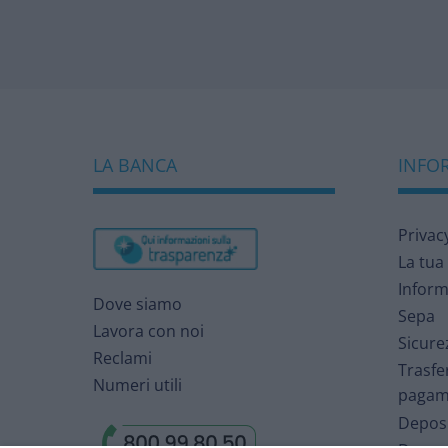
LA BANCA
INFOR
Privac
La tua
Inform
Dove siamo
Sepa
Lavora con noi
Sicure
Reclami
Trasfe
Numeri utili
pagam
Deposi