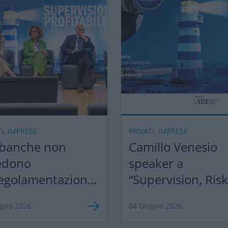
TI, IMPRESE
PRIVATI, IMPRESE
 banche non
Camillo Venesio
edono
speaker a
egolamentazione,
“Supervision, Ris
razionalizzazione”
Profitability 2026
ugno 2026
04 Giugno 2026