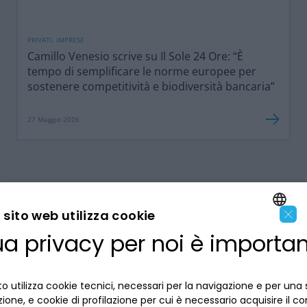
PRIVATI, IMPRESE
Camillo Venesio scrive su Il Sole 24 Ore: “È
tempo di semplificare le norme europee per
sostenere competitività e biodiversità bancaria”
27 Maggio 2026
×
sito web utilizza cookie
ua privacy per noi è importa
ENGLISH
LA BANCA
ITALIAN
o utilizza cookie tecnici, necessari per la navigazione e per una 
INFORMAZIONI PER IL CLIENTE
izione, e cookie di profilazione per cui è necessario acquisire il c