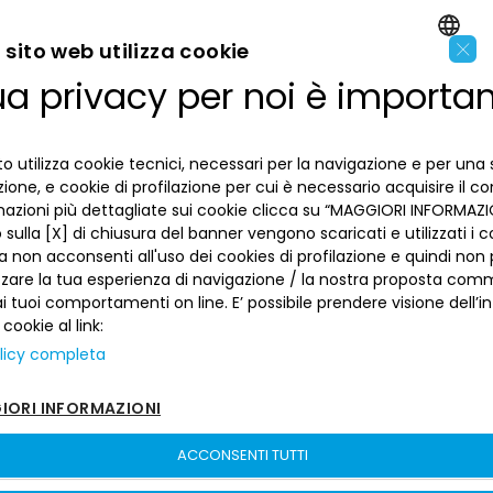
×
sito web utilizza cookie
ua privacy per noi è importa
ENGLISH
LA BANCA
ITALIAN
o utilizza cookie tecnici, necessari per la navigazione e per una 
INFORMAZIONI PER IL CLIENTE
izione, e cookie di profilazione per cui è necessario acquisire il c
mazioni più dettagliate sui cookie clicca su “MAGGIORI INFORMAZIO
ACCESSIBILITÀ E APP
sulla [X] di chiusura del banner vengono scaricati e utilizzati i c
Privacy
a non acconsenti all'uso dei cookies di profilazione e quindi no
Dove siamo
La tua scelta sui cookies
zzare la tua esperienza di navigazione / la nostra proposta comm
Lavora con noi
SEGUICI SUI SOCIAL
Informativa al pubblico
 tuoi comportamenti on line. E’ possibile prendere visione dell’i
Reclami
 cookie al link:
Sepa
Numeri utili
licy completa
Sicurezza
Trasferimento dei servizi di pagamento
ORI INFORMAZIONI
Depositi dormienti
Depositi al portatore
ACCONSENTI TUTTI
Arbitro per le Controversie Finanziarie
Banca del Piemonte | P. Iva 00821100013 –
Sitemap
–
sito creato da