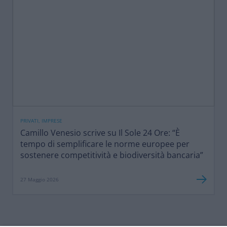
PRIVATI, IMPRESE
Camillo Venesio scrive su Il Sole 24 Ore: “È
tempo di semplificare le norme europee per
sostenere competitività e biodiversità bancaria”
27 Maggio 2026