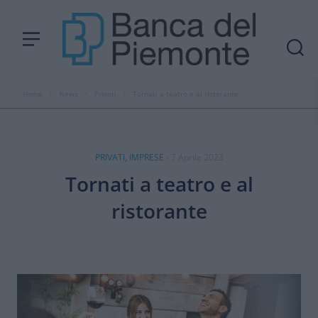
Home
›
News
›
Privati
›
Tornati a teatro e al ristorante
PRIVATI, IMPRESE
- 7 Aprile 2023
Tornati a teatro e al
ristorante