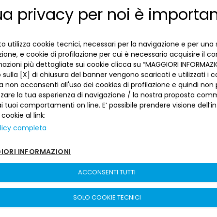
ua privacy per noi è importa
ENGLISH
LA BANCA
ITALIAN
o utilizza cookie tecnici, necessari per la navigazione e per una 
INFORMAZIONI PER IL CLIENTE
izione, e cookie di profilazione per cui è necessario acquisire il c
mazioni più dettagliate sui cookie clicca su “MAGGIORI INFORMAZIO
ACCESSIBILITÀ E APP
sulla [X] di chiusura del banner vengono scaricati e utilizzati i c
Privacy
a non acconsenti all'uso dei cookies di profilazione e quindi no
Dove siamo
La tua scelta sui cookies
zzare la tua esperienza di navigazione / la nostra proposta comm
Lavora con noi
SEGUICI SUI SOCIAL
Informativa al pubblico
 tuoi comportamenti on line. E’ possibile prendere visione dell’i
Reclami
 cookie al link:
Sepa
Numeri utili
licy completa
Sicurezza
Trasferimento dei servizi di pagamento
ORI INFORMAZIONI
Depositi dormienti
Depositi al portatore
ACCONSENTI TUTTI
Arbitro per le Controversie Finanziarie
Banca del Piemonte | P. Iva 00821100013 –
Sitemap
–
sito creato da
Fondo Interbancario di Tutela dei Depositi
etinet.It
SOLO COOKIE TECNICI
Cartolarizzazioni