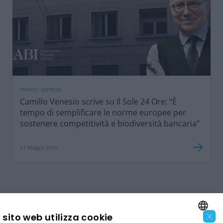
PRIVATI, IMPRESE
Camillo Venesio scrive su Il Sole 24 Ore: “È
tempo di semplificare le norme europee per
sostenere competitività e biodiversità bancaria”
27 Maggio 2026
×
sito web utilizza cookie