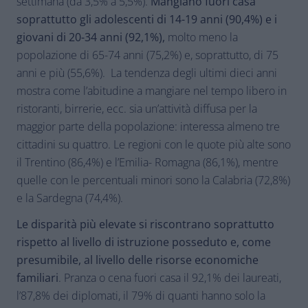
settimana (da 3,5% a 5,5%).
Mangiano fuori casa
soprattutto gli adolescenti di 14-19 anni (90,4%) e i
giovani di 20-34 anni (92,1%),
molto meno la
popolazione di 65-74 anni (75,2%) e, soprattutto, di 75
anni e più (55,6%). La tendenza degli ultimi dieci anni
mostra come l’abitudine a mangiare nel tempo libero in
ristoranti, birrerie, ecc. sia un’attività diffusa per la
maggior parte della popolazione: interessa almeno tre
cittadini su quattro. Le regioni con le quote più alte sono
il Trentino (86,4%) e l’Emilia- Romagna (86,1%), mentre
quelle con le percentuali minori sono la Calabria (72,8%)
e la Sardegna (74,4%).
Le disparità più elevate si riscontrano soprattutto
rispetto al livello di istruzione posseduto e, come
presumibile, al livello delle risorse economiche
familiari
. Pranza o cena fuori casa il 92,1% dei laureati,
l’87,8% dei diplomati, il 79% di quanti hanno solo la