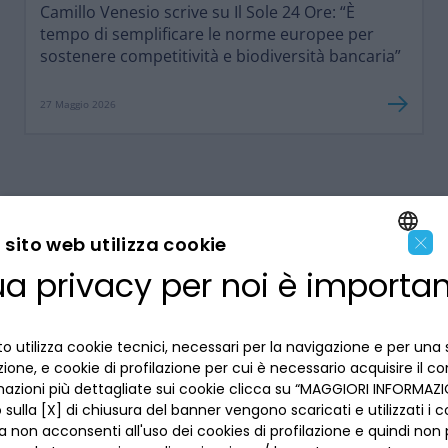
Camillo Venesio scrive su Il Sole 24 Ore: “È
tempo di semplificare le norme europee per
sostenere competitività e biodiversità bancaria”
27 Maggio 2026
×
sito web utilizza cookie
ua privacy per noi è importa
ENGLISH
LA BANCA
ITALIAN
o utilizza cookie tecnici, necessari per la navigazione e per una 
INFORMAZIONI PER IL CLIENTE
izione, e cookie di profilazione per cui è necessario acquisire il c
mazioni più dettagliate sui cookie clicca su “MAGGIORI INFORMAZIO
ACCESSIBILITÀ E APP
sulla [X] di chiusura del banner vengono scaricati e utilizzati i c
Privacy
a non acconsenti all'uso dei cookies di profilazione e quindi no
Dove siamo
La tua scelta sui cookies