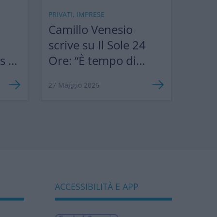
PRIVATI, IMPRESE
Camillo Venesio
scrive su Il Sole 24
ks &
Ore: “È tempo di
”
semplificare le
27 Maggio 2026
norme europee per
sostenere
competitività e
biodiversità
bancaria”
ACCESSIBILITÀ E APP