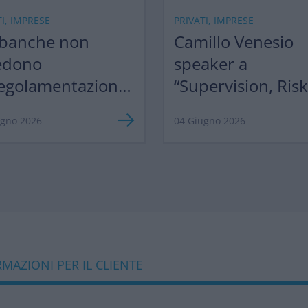
TI, IMPRESE
PRIVATI, IMPRESE
 banche non
Camillo Venesio
edono
speaker a
egolamentazione,
“Supervision, Ris
razionalizzazione”
Profitability 2026
ugno 2026
04 Giugno 2026
MAZIONI PER IL CLIENTE