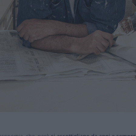
l’economia, che, però
si assottigliano da anni e sempre