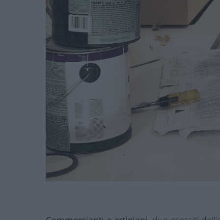
Commercianti e artigiani
, due eserciti del