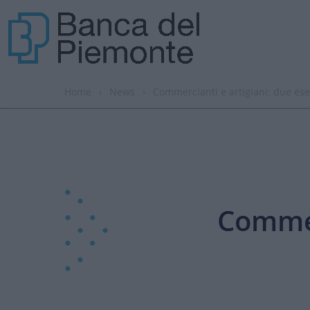
Home
›
News
›
Commercianti e artigiani: due eser
Commerc