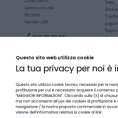
Dove siamo
Sepa
Lavora con noi
Sicure
Reclami
Trasfe
Numeri utili
pagam
Deposi
Deposi
Arbitr
Finanz
Questo sito web utilizza cookie
Fondo 
La tua privacy per noi è
Deposi
Cartol
Accord
Questo sito utilizza cookie tecnici, necessari per la navi
profilazione per cui è necessario acquisire il consenso: 
“MAGGIORI INFORMAZIONI". Cliccando sulla [X] di chiusura
ma non acconsenti all'uso dei cookies di profilazione e
navigazione / la nostra proposta commerciale in accord
visione dell’informativa relativa ai cookie al link: