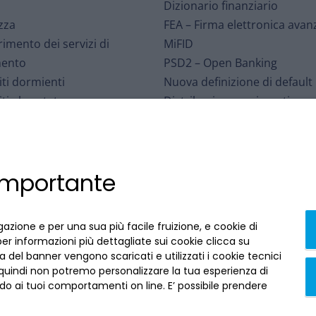
Dizionario finanziario
zza
FEA – Firma elettronica avan
rimento dei servizi di
MiFID
ento
PSD2 – Open Banking
ti dormienti
Nuova definizione di default
ti al portatore
Distribuzione assicurativa
o per le Controversie
Sospensioni mutui – eventi
iarie
meteorologici
Interbancario di Tutela dei
Affrancamento fiscale
 importante
ti
Accessibilità
arizzazioni
Contratti conclusi a distanza
i ABI
recedi qui
gazione e per una sua più facile fruizione, e cookie di
per informazioni più dettagliate sui cookie clicca su
 del banner vengono scaricati e utilizzati i cookie tecnici
 quindi non potremo personalizzare la tua esperienza di
o ai tuoi comportamenti on line. E’ possibile prendere