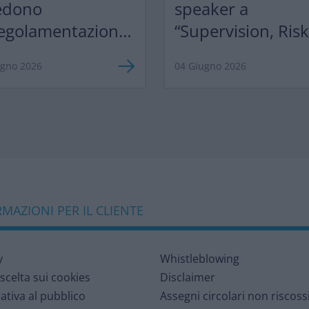
edono
speaker a
egolamentazione,
“Supervision, Ris
razionalizzazione”
Profitability 2026
ugno 2026
04 Giugno 2026
MAZIONI PER IL CLIENTE
y
Whistleblowing
 scelta sui cookies
Disclaimer
ativa al pubblico
Assegni circolari non riscoss