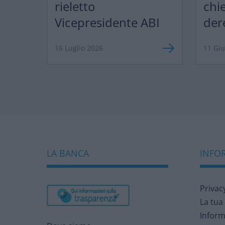
rieletto
chi
Vicepresidente ABI
der
ma 
16 Luglio 2026
11 Gi
LA BANCA
INFOR
Privac
La tua
Inform