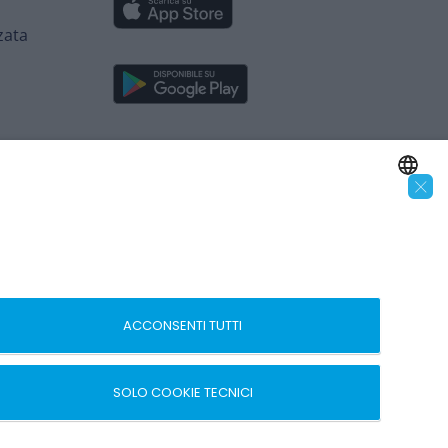
zata
×
SEGUICI SUI SOCIAL
ENGLISH
ITALIAN
 –
ACCONSENTI TUTTI
SOLO COOKIE TECNICI