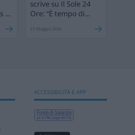
scrive su Il Sole 24
ks &
Ore: “È tempo di
”
semplificare le
27 Maggio 2026
norme europee per
sostenere
competitività e
biodiversità
bancaria”
ACCESSIBILITÀ E APP
i