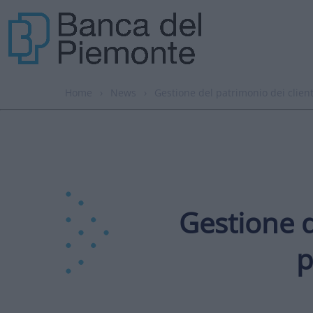
Home
›
News
›
Gestione del patrimonio dei clien
Gestione d
p