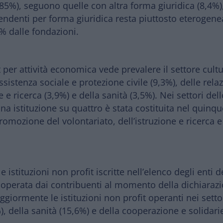
(85%), seguono quelle con altra forma giuridica (8,4%),
pendenti per forma giuridica resta piuttosto eterogen
,2% dalle fondazioni.
t per attività economica vede prevalere il settore cult
ssistenza sociale e protezione civile (9,3%), delle rel
one e ricerca (3,9%) e della sanità (3,5%). Nei settori 
 una istituzione su quattro è stata costituita nel qui
 promozione del volontariato, dell’istruzione e ricerca e
, le istituzioni non profit iscritte nell’elenco degli ent
a operata dai contribuenti al momento della dichiarazi
giormente le istituzioni non profit operanti nei settor
2%), della sanità (15,6%) e della cooperazione e solidar