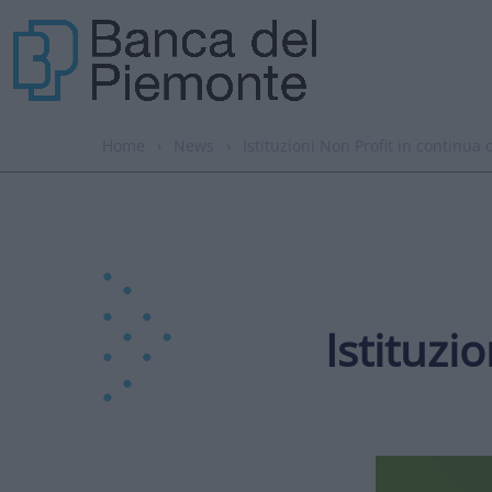
Home
›
News
›
Istituzioni Non Profit in continua 
Istituzi