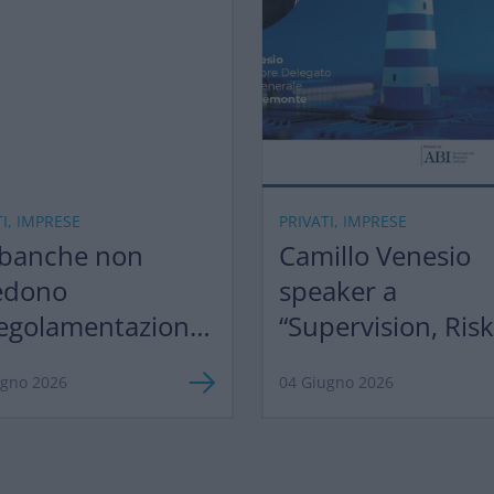
TI, IMPRESE
PRIVATI, IMPRESE
 banche non
Camillo Venesio
edono
speaker a
egolamentazione,
“Supervision, Ris
razionalizzazione”
Profitability 2026
ugno 2026
04 Giugno 2026