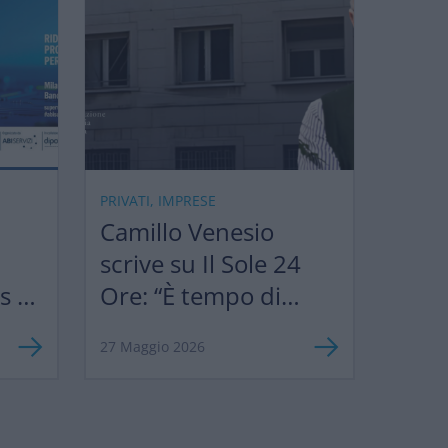
PRIVATI, IMPRESE
Camillo Venesio
scrive su Il Sole 24
ks &
Ore: “È tempo di
”
semplificare le
27 Maggio 2026
norme europee per
sostenere
competitività e