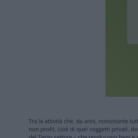
Tra le attività che, da anni, nonostante tut
non profit, cioè di quei soggetti privati, d
del Terzo settore – che producono beni e s