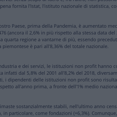
na fornita l’Istat, l’istituto nazionale di statistica, c
l nostro Paese, prima della Pandemia, è aumentato me
476
(ancora il 2,6% in più rispetto alla stessa data del
la quarta regione a vantarne di più, essendo precedu
a piemontese è pari all’8,36% del totale nazionale.
dustria e dei servizi,
le istituzioni non profit hanno 
nfatti dal 5,8% del 2001 all’8,2% del 2018, diversam
ti, i dipendenti delle istituzioni non profit sono risulta
spetto all’anno prima, a fronte dell’1% medio naziona
rimaste sostanzialmente stabili, nell’ultimo anno censi
, in particolare, come fondazioni (+6,3%)
. Comunque, 