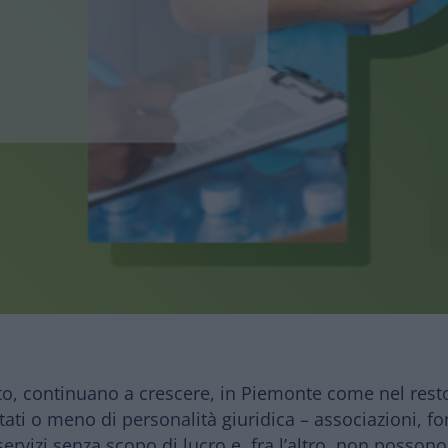
to, continuano a crescere, in Piemonte come nel resto d
otati o meno di personalità giuridica – associazioni, fon
ervizi senza scopo di lucro
e, fra l’altro, non possono