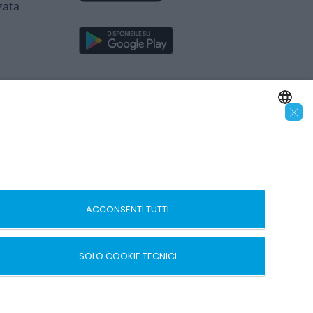
zata
×
SEGUICI SUI SOCIAL
ENGLISH
ITALIAN
 –
ACCONSENTI TUTTI
SOLO COOKIE TECNICI