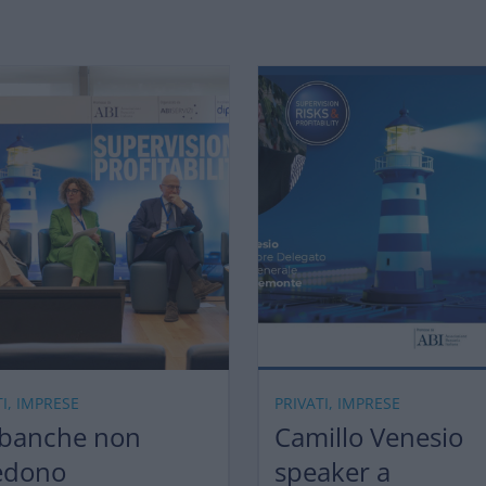
TI, IMPRESE
PRIVATI, IMPRESE
 banche non
Camillo Venesio
edono
speaker a