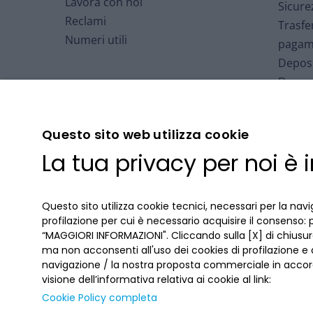
Lavora con noi
Sicure
Reclami
Trasfe
Numeri utili
pagam
Deposi
Deposi
Arbitr
Finanz
Questo sito web utilizza cookie
Fondo 
La tua privacy per noi è
Deposi
Cartol
Accord
Questo sito utilizza cookie tecnici, necessari per la navi
profilazione per cui è necessario acquisire il consenso: 
“MAGGIORI INFORMAZIONI". Cliccando sulla [X] di chiusura
ma non acconsenti all'uso dei cookies di profilazione e
navigazione / la nostra proposta commerciale in accord
visione dell’informativa relativa ai cookie al link:
Cookie Policy completa