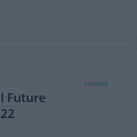
Condividi
l Future
022