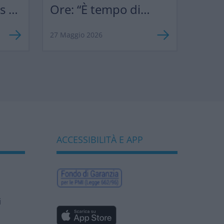
ks &
Ore: “È tempo di
”
semplificare le
27 Maggio 2026
norme europee per
sostenere
competitività e
biodiversità
bancaria”
ACCESSIBILITÀ E APP
i