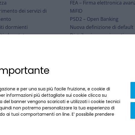
zza
FEA – Firma elettronica avan
rimento dei servizi di
MiFID
ento
PSD2 – Open Banking
ti dormienti
Nuova definizione di default
ti al portatore
Distribuzione assicurativa
o per le Controversie
Sospensioni mutui – eventi
iarie
meteorologici
Interbancario di Tutela dei
Affrancamento fiscale
 importante
ti
Accessibilità
arizzazioni
Contratti conclusi a distanza
i ABI
recedi qui
gazione e per una sua più facile fruizione, e cookie di
per informazioni più dettagliate sui cookie clicca su
 del banner vengono scaricati e utilizzati i cookie tecnici
 quindi non potremo personalizzare la tua esperienza di
o ai tuoi comportamenti on line. E’ possibile prendere