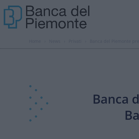
Home
›
News
›
Privati
›
Banca del Piemonte pre
Banca d
Ba