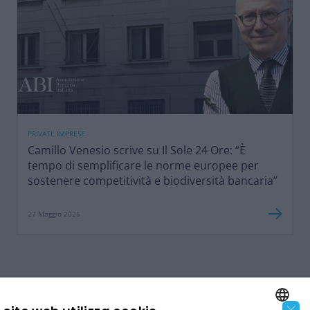
PRIVATI, IMPRESE
Camillo Venesio scrive su Il Sole 24 Ore: “È
tempo di semplificare le norme europee per
sostenere competitività e biodiversità bancaria”
27 Maggio 2026