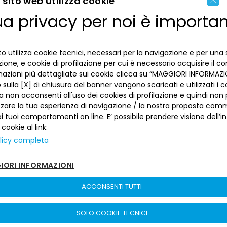
×
sito web utilizza cookie
ua privacy per noi è importa
ENGLISH
LA BANCA
ITALIAN
o utilizza cookie tecnici, necessari per la navigazione e per una 
INFORMAZIONI PER IL CLIENTE
izione, e cookie di profilazione per cui è necessario acquisire il c
mazioni più dettagliate sui cookie clicca su “MAGGIORI INFORMAZIO
ACCESSIBILITÀ E APP
sulla [X] di chiusura del banner vengono scaricati e utilizzati i c
Privacy
a non acconsenti all'uso dei cookies di profilazione e quindi no
Dove siamo
La tua scelta sui cookies
zzare la tua esperienza di navigazione / la nostra proposta comm
Lavora con noi
SEGUICI SUI SOCIAL
Informativa al pubblico
 tuoi comportamenti on line. E’ possibile prendere visione dell’i
Reclami
 cookie al link:
Sepa
Numeri utili
licy completa
Sicurezza
Trasferimento dei servizi di pagamento
ORI INFORMAZIONI
Depositi dormienti
Depositi al portatore
ACCONSENTI TUTTI
Arbitro per le Controversie Finanziarie
Banca del Piemonte | P. Iva 00821100013 –
Sitemap
–
sito creato da
Fondo Interbancario di Tutela dei Depositi
etinet.It
SOLO COOKIE TECNICI
Cartolarizzazioni