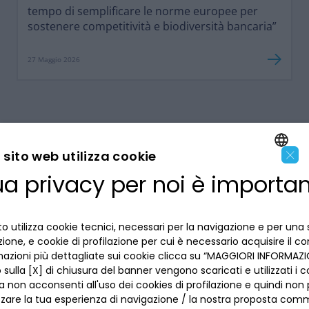
tempo di semplificare le norme europee per
sostenere competitività e biodiversità bancaria”
27 Maggio 2026
×
sito web utilizza cookie
ua privacy per noi è importa
ENGLISH
LA BANCA
ITALIAN
o utilizza cookie tecnici, necessari per la navigazione e per una 
INFORMAZIONI PER IL CLIENTE
izione, e cookie di profilazione per cui è necessario acquisire il c
mazioni più dettagliate sui cookie clicca su “MAGGIORI INFORMAZIO
ACCESSIBILITÀ E APP
sulla [X] di chiusura del banner vengono scaricati e utilizzati i c
Privacy
a non acconsenti all'uso dei cookies di profilazione e quindi no
Dove siamo
La tua scelta sui cookies
zzare la tua esperienza di navigazione / la nostra proposta comm
Lavora con noi
SEGUICI SUI SOCIAL