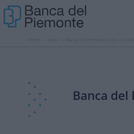
Home
›
News
›
Banca del Piemonte Open Day all’i
Banca del 