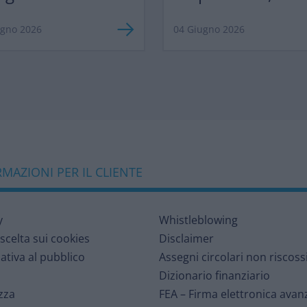
razionalizzazione”
Profitability 2026
ugno 2026
04 Giugno 2026
MAZIONI PER IL CLIENTE
y
Whistleblowing
 scelta sui cookies
Disclaimer
ativa al pubblico
Assegni circolari non riscoss
Dizionario finanziario
zza
FEA – Firma elettronica avan