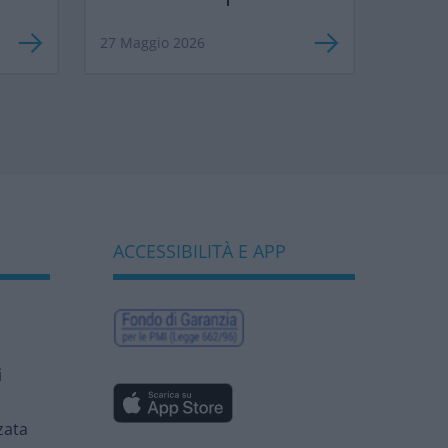
”
semplificare le
27 Maggio 2026
norme europee per
sostenere
competitività e
biodiversità
bancaria”
ACCESSIBILITÀ E APP
i
zata