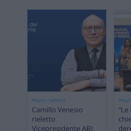
PRIVATI, IMPRESE
PRIVA
Camillo Venesio
“Le
rieletto
chi
Vicepresidente ABI
der