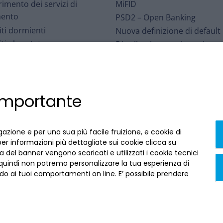
rimento dei servizi di
MiFID
ento
PSD2 – Open Banking
ti dormienti
Nuova definizione di default
ti al portatore
Distribuzione assicurativa
o per le Controversie
Sospensioni mutui – eventi
iarie
meteorologici
Interbancario di Tutela dei
Affrancamento fiscale
 importante
ti
Accessibilità
arizzazioni
Contratti conclusi a distanza
i ABI
recedi qui
gazione e per una sua più facile fruizione, e cookie di
per informazioni più dettagliate sui cookie clicca su
 del banner vengono scaricati e utilizzati i cookie tecnici
 quindi non potremo personalizzare la tua esperienza di
o ai tuoi comportamenti on line. E’ possibile prendere