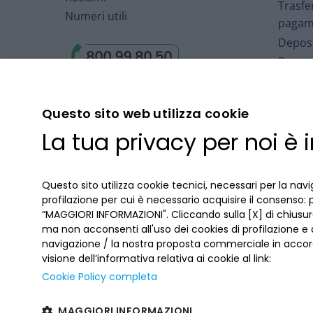
Trasfe
Numeri utili
pagam
Deposi
Deposi
Arbitr
Finanz
Questo sito web utilizza cookie
Fondo 
La tua privacy per noi è
Deposi
Cartol
Accord
Questo sito utilizza cookie tecnici, necessari per la navi
profilazione per cui è necessario acquisire il consenso: 
“MAGGIORI INFORMAZIONI". Cliccando sulla [X] di chiusura
ma non acconsenti all'uso dei cookies di profilazione e
navigazione / la nostra proposta commerciale in accord
visione dell’informativa relativa ai cookie al link:
Cookie Policy completa
MAGGIORI INFORMAZIONI