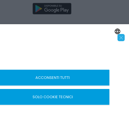
×
SEGUICI SUI SOCIAL
ENGLISH
ITALIAN
 –
ACCONSENTI TUTTI
SOLO COOKIE TECNICI