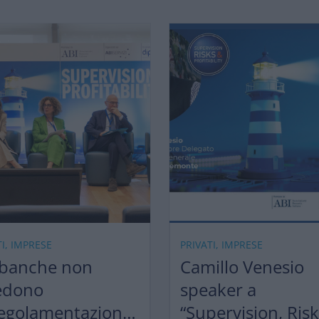
TI, IMPRESE
PRIVATI, IMPRESE
 banche non
Camillo Venesio
edono
speaker a
egolamentazione,
“Supervision, Ris