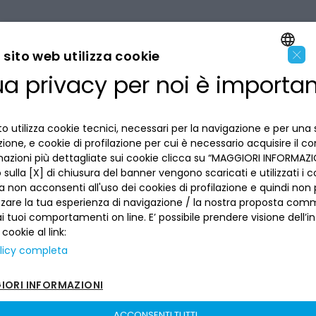
×
sito web utilizza cookie
ua privacy per noi è importa
ENGLISH
LA BANCA
ITALIAN
o utilizza cookie tecnici, necessari per la navigazione e per una 
INFORMAZIONI PER IL CLIENTE
izione, e cookie di profilazione per cui è necessario acquisire il c
mazioni più dettagliate sui cookie clicca su “MAGGIORI INFORMAZIO
ACCESSIBILITÀ E APP
sulla [X] di chiusura del banner vengono scaricati e utilizzati i c
Privacy
a non acconsenti all'uso dei cookies di profilazione e quindi no
Dove siamo
La tua scelta sui cookies
zzare la tua esperienza di navigazione / la nostra proposta comm
Lavora con noi
SEGUICI SUI SOCIAL
Informativa al pubblico
 tuoi comportamenti on line. E’ possibile prendere visione dell’i
Reclami
 cookie al link:
Sepa
Numeri utili
licy completa
Sicurezza
Trasferimento dei servizi di pagamento
ORI INFORMAZIONI
Depositi dormienti
Depositi al portatore
ACCONSENTI TUTTI