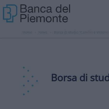
Home
›
News
›
Borsa di studio “Camillo e Vittori
Borsa di stud