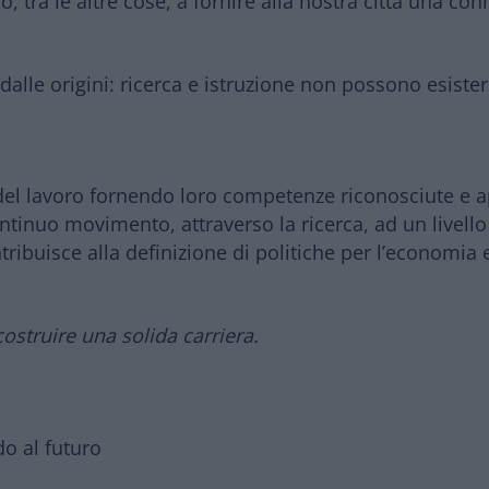
 tra le altre cose, a fornire alla nostra città una co
dalle origini:
ricerca e istruzione non possono esistere
el lavoro fornendo loro competenze riconosciute e a
inuo movimento, attraverso la ricerca, ad un livello 
tribuisce alla definizione di politiche per l’economia e
ostruire una solida carriera.
do al futuro