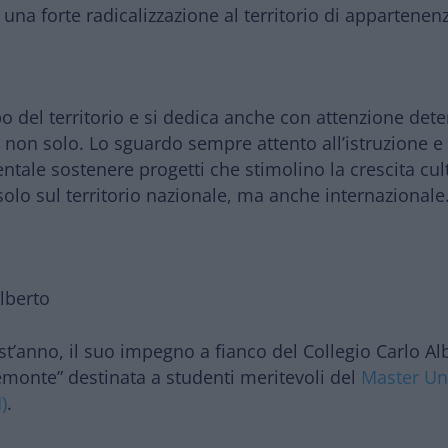
ne una
forte radicalizzazione al territorio
di appartenen
po del territorio e si dedica anche con attenzione de
 ma non solo. Lo sguardo sempre
attento all’istruzione 
entale
sostenere progetti che stimolino la crescita cul
solo sul territorio nazionale, ma anche internazionale
lberto
’anno, il suo impegno a fianco del Collegio Carlo Al
iemonte”
destinata a
studenti meritevoli
del
Master Univ
)
.