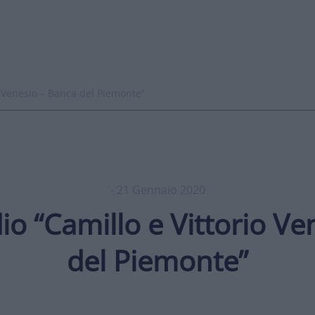
o Venesio – Banca del Piemonte”
- 21 Gennaio 2020
io “Camillo e Vittorio V
del Piemonte”