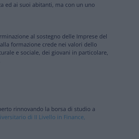
za
ed ai suoi abitanti
, ma con un uno
terminazione
al sostegno delle Imprese del
e alla formazione
crede nei
valori dello
turale e sociale
, dei giovani in particolare,
.
berto rinnovando la
borsa di studio
a
ersitario di II Livello in Finance,