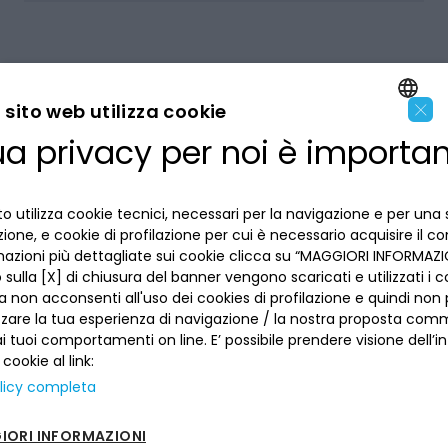
×
sito web utilizza cookie
ua privacy per noi è importa
ENGLISH
LA BANCA
ITALIAN
o utilizza cookie tecnici, necessari per la navigazione e per una 
INFORMAZIONI PER IL CLIENTE
izione, e cookie di profilazione per cui è necessario acquisire il c
mazioni più dettagliate sui cookie clicca su “MAGGIORI INFORMAZIO
ACCESSIBILITÀ E APP
sulla [X] di chiusura del banner vengono scaricati e utilizzati i c
Privacy
a non acconsenti all'uso dei cookies di profilazione e quindi no
Dove siamo
La tua scelta sui cookies
zzare la tua esperienza di navigazione / la nostra proposta comm
Lavora con noi
SEGUICI SUI SOCIAL
Informativa al pubblico
 tuoi comportamenti on line. E’ possibile prendere visione dell’i
Reclami
 cookie al link:
Sepa
Numeri utili
licy completa
Sicurezza
Trasferimento dei servizi di pagamento
ORI INFORMAZIONI
Depositi dormienti