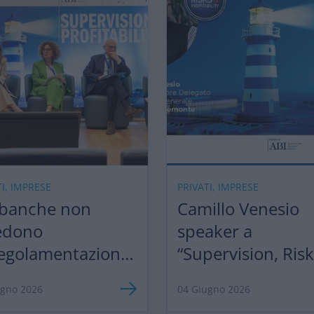
TI, IMPRESE
PRIVATI, IMPRESE
 banche non
Camillo Venesio
edono
speaker a
egolamentazione,
“Supervision, Ris
razionalizzazione”
Profitability 2026
ugno 2026
04 Giugno 2026