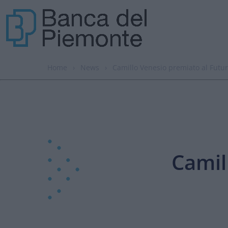
Home
›
News
›
Camillo Venesio premiato al Fut
Camil