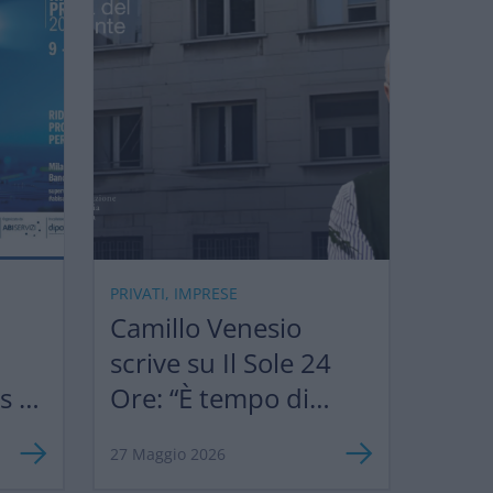
PRIVATI, IMPRESE
Camillo Venesio
scrive su Il Sole 24
ks &
Ore: “È tempo di
”
semplificare le
27 Maggio 2026
norme europee per