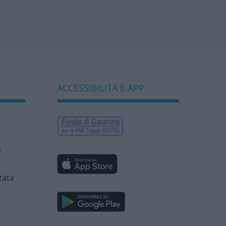
sostenere
competitività e
biodiversità
bancaria”
ACCESSIBILITÀ E APP
i
zata