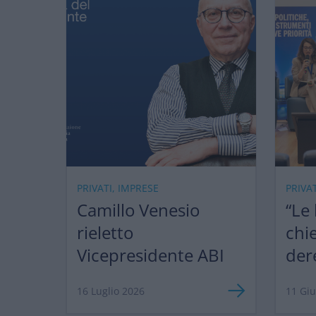
PRIVATI, IMPRESE
PRIVA
Camillo Venesio
“Le
rieletto
chi
Vicepresidente ABI
der
ma 
16 Luglio 2026
11 Gi