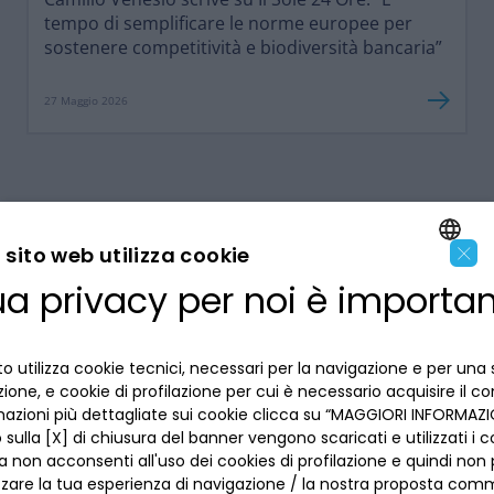
tempo di semplificare le norme europee per
sostenere competitività e biodiversità bancaria”
27 Maggio 2026
×
sito web utilizza cookie
ua privacy per noi è importa
ENGLISH
LA BANCA
ITALIAN
o utilizza cookie tecnici, necessari per la navigazione e per una 
INFORMAZIONI PER IL CLIENTE
izione, e cookie di profilazione per cui è necessario acquisire il c
mazioni più dettagliate sui cookie clicca su “MAGGIORI INFORMAZIO
ACCESSIBILITÀ E APP
sulla [X] di chiusura del banner vengono scaricati e utilizzati i c
Privacy
a non acconsenti all'uso dei cookies di profilazione e quindi no
Dove siamo
La tua scelta sui cookies
zzare la tua esperienza di navigazione / la nostra proposta comm