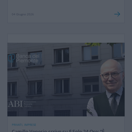
04 Giugno 2026
PRIVATI, IMPRESE
Camillo Venesio scrive su Il Sole 24 Ore: “È