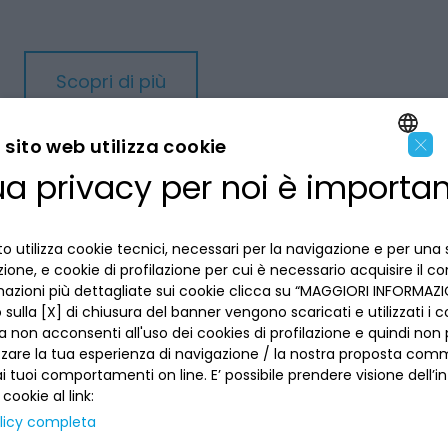
Scopri di più
×
sito web utilizza cookie
ua privacy per noi è importa
ENGLISH
ITALIAN
o utilizza cookie tecnici, necessari per la navigazione e per una 
LA BANCA
izione, e cookie di profilazione per cui è necessario acquisire il c
mazioni più dettagliate sui cookie clicca su “MAGGIORI INFORMAZIO
INFORMAZIONI PER IL CLIENTE
sulla [X] di chiusura del banner vengono scaricati e utilizzati i c
a non acconsenti all'uso dei cookies di profilazione e quindi no
zzare la tua esperienza di navigazione / la nostra proposta comm
ACCESSIBILITÀ E APP
 tuoi comportamenti on line. E’ possibile prendere visione dell’i
Privacy
Dove siamo
 cookie al link:
La tua scelta sui cookies
licy completa
Lavora con noi
SEGUICI SUI SOCIAL
Informativa al pubblico