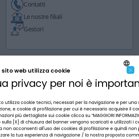
Contatti
Le nostre filiali
Gestori
×
sito web utilizza cookie
ua privacy per noi è importa
LA BANCA
ENGLISH
ITALIAN
INFORMAZIONI PER IL CLIENTE
o utilizza cookie tecnici, necessari per la navigazione e per una 
izione, e cookie di profilazione per cui è necessario acquisire il c
mazioni più dettagliate sui cookie clicca su “MAGGIORI INFORMAZIO
ACCESSIBILITÀ E APP
Privacy
sulla [X] di chiusura del banner vengono scaricati e utilizzati i c
Dove siamo
a non acconsenti all'uso dei cookies di profilazione e quindi no
La tua scelta sui cookies
Lavora con noi
zzare la tua esperienza di navigazione / la nostra proposta comm
SEGUICI SUI SOCIAL
Informativa al pubblico